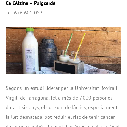
Ca L’Alzina – Puigcerdà
Tel. 626 601 052
Segons un estudi liderat per la Universitat Rovira i
Virgili de Tarragona, fet a més de 7.000 persones
durant sis anys, el consum de làctics, especialment
la llet desnatada, pot reduir el risc de tenir càncer
de còlon gairebé a la meitat, gràcies al calci, a l’àcid