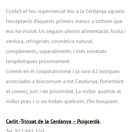
Cuida’t el teu supermercat bio a la Cerdanya agraeix
l’acceptació d’aquests primers mesos a tothom que
ens ha visitat. Us seguim oferint alimentació, fruita i
verdura, refrigerats, cosmètica natural,
complements, superaliments i més novetats
terapèutiques pròximament.
Creiem en el cooperativisme i ja som 62 botigues
associades a bioconsum a tot Catalunya, fomentant
el comerç just i de proximitat. La millor qualitat al
millor preu i si no trobes quelcom, t’ho busquem.
Carlit -Trinxat de la Cerdanya – Puigcerdà
Tel. 972 881 150