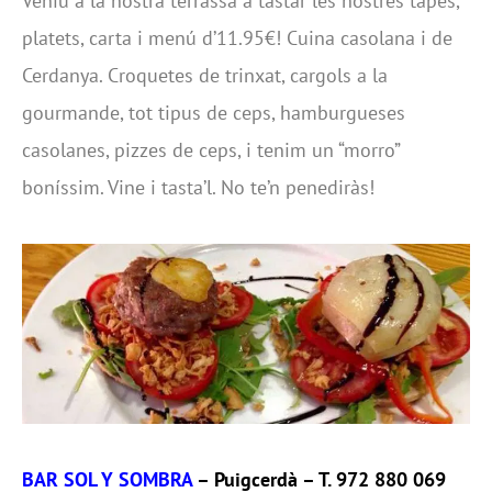
Veniu a la nostra terrassa a tastar les nostres tapes,
platets, carta i menú d’11.95€! Cuina casolana i de
Cerdanya. Croquetes de trinxat, cargols a la
gourmande, tot tipus de ceps, hamburgueses
casolanes, pizzes de ceps, i tenim un “morro”
boníssim. Vine i tasta’l. No te’n penediràs!
BAR SOL Y SOMBRA
– Puigcerdà – T. 972 880 069