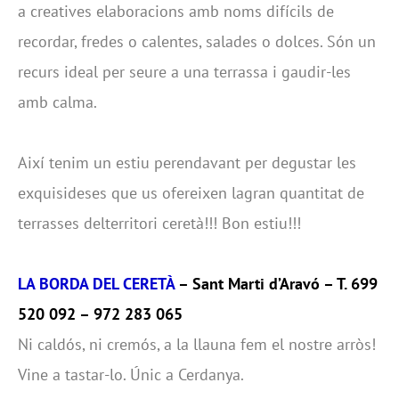
a creatives elaboracions amb noms difícils de
recordar, fredes o calentes, salades o dolces. Són un
recurs ideal per seure a una terrassa i gaudir-les
amb calma.
Així tenim un estiu perendavant per degustar les
exquisideses que us ofereixen lagran quantitat de
terrasses delterritori ceretà!!! Bon estiu!!!
LA BORDA DEL CERETÀ
– Sant Marti d’Aravó – T. 699
520 092 – 972 283 065
Ni caldós, ni cremós, a la llauna fem el nostre arròs!
Vine a tastar-lo. Únic a Cerdanya.