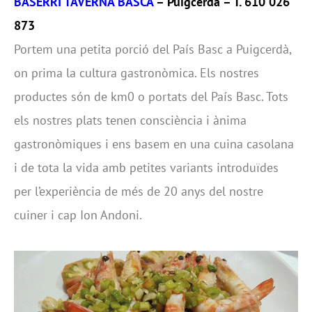
BASERRI TAVERNA BASCA
– Puigcerdà – T. 610 026
873
Portem una petita porció del País Basc a Puigcerdà,
on prima la cultura gastronòmica. Els nostres
productes són de km0 o portats del País Basc. Tots
els nostres plats tenen consciència i ànima
gastronòmiques i ens basem en una cuina casolana
i de tota la vida amb petites variants introduïdes
per l’experiència de més de 20 anys del nostre
cuiner i cap Ion Andoni.