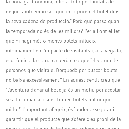
la bona gastronomia, o fins i tot oportunitats de
negoci amb empreses que incorporen el bolet dins
la seva cadena de producció.” Però què passa quan
la temporada no és de les millors? Per a Font el fet
que hi hagi més o menys bolets influeix
mínimament en l’impacte de visitants i, a la vegada,
econòmic a la comarca però creu que “el volum de
persones que visita el Berguedà per buscar bolets
no baixa excessivament.” En aquest sentit creu que
“l’aventura d’anar al bosc ja és un motiu per acostar-
se a la comarca, i si es troben bolets millor que
millor”. L’important afegeix, és “poder assegurar i
garantir que el producte que s’ofereix és propi de la
nostra terra, ja que de bolets en trobem a tot arreu,