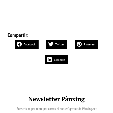
Compartir:
Facebook
Twitter
Pinterest
LinkedIn
Newsletter Pànxing
Subscriu-te per rebre per correu el butlletí gratuït de Pànxing.net​