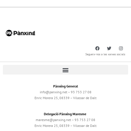
Segueix-nos a les xarxes socials
Pànxing General
info@panxing.net – 93 753 27 08
Enric Morera 25, 08339 – Vilassar de Dalt
Delegació Pànxing Maresme
maresme@panxing.net – 93 753 27 08
Enric Morera 25, 08339 – Vilassar de Dalt