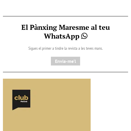
El Pànxing Maresme al teu
WhatsApp
Sigues el primer a tindre la revista a les teves mans.
Envia-me'l