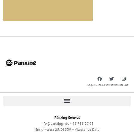
Segueix-nos a les xarxes socials
Pànxing General
info@panxing.net – 93 753 27 08
Enric Morera 25, 08339 – Vilassar de Dalt