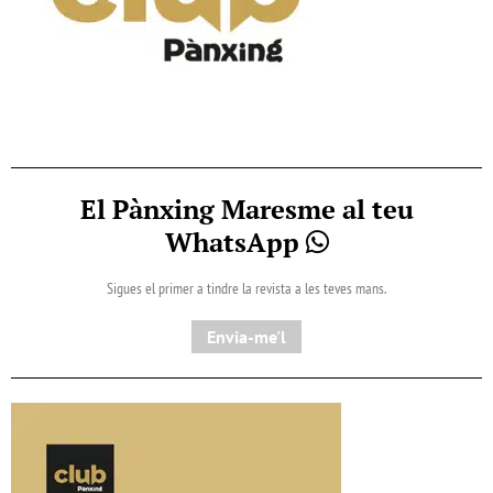
El Pànxing Maresme al teu
WhatsApp
Sigues el primer a tindre la revista a les teves mans.
Envia-me'l