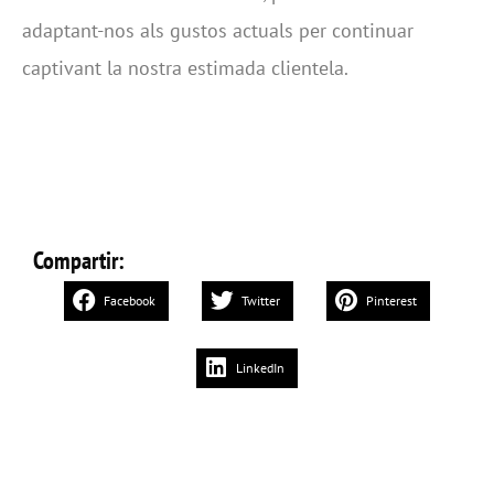
adaptant-nos als gustos actuals per continuar
captivant la nostra estimada clientela.
Compartir:
Facebook
Twitter
Pinterest
LinkedIn