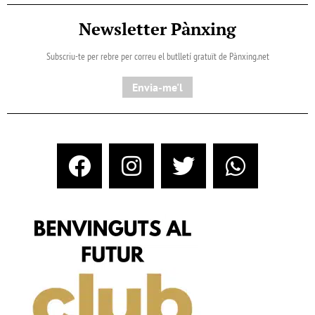
Newsletter Pànxing
Subscriu-te per rebre per correu el butlletí gratuït de Pànxing.net​
Envia-me'l