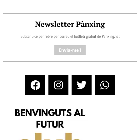
Newsletter Pànxing
Subscriu-te per rebre per correu el butlletí gratuït de Pànxing.net​
Envia-me'l