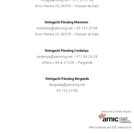
Enric Morera 25, 08339 – Vilassar de Dalt
Delegació Pànxing Maresme
maresme@panxing.net – 93 753 27 08
Enric Morera 25, 08339 – Vilassar de Dalt
Delegació Pànxing Cerdanya
cerdanya@panxing.net – 972 88 24 28
Alfons I, 44 A, 17520 – Puigcerdà
Delegació Pànxing Berguedà
bergueda@panxing.net
93 753 27 08
Associat a l'àrea digital
Web auditada per OJD Interactive