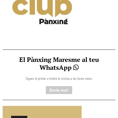
El Pànxing Maresme al teu
WhatsApp
Sigues el primer a tindre la revista a les teves mans.
Envia-me'l