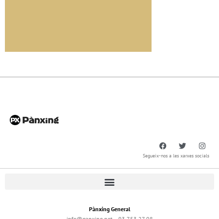
Segueix-nos a les xarxes socials
Pànxing General
info@panxing.net – 93 753 27 08