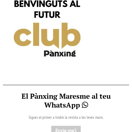
El Pànxing Maresme al teu
WhatsApp
Sigues el primer a tindre la revista a les teves mans.
Envia-me'l