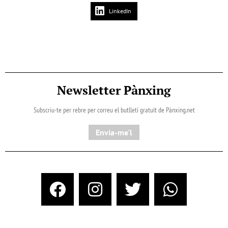
LinkedIn
Newsletter Pànxing
Subscriu-te per rebre per correu el butlletí gratuït de Pànxing.net​
Envia-me'l