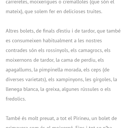
carreretes, moixerigues o cremalloles (que són el
mateix), que solem fer en delicioses truites.
Altres bolets, de finals d’estiu i de tardor, que també
es consumeixen habitualment a les nostres
contrades són els rossinyols, els camagrocs, els
moixernons de tardor, la cama de perdiu, els
apagallums, la pimpinella morada, els ceps (de
diverses varietats), els xampinyons, les gírgoles, la
llenega blanca, la greixa, algunes rússules o els
fredolics.
També és molt preuat, a tot el Pirineu, un bolet de
primavera com és el moixernó. Fins i tot se n’ha