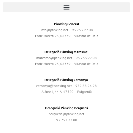
Pànxing General
info@panxing.net – 93 753 27 08
Enric Morera 25, 08339 – Vilassar de Dalt
Delegació Pànxing Maresme
maresme@panxing.net – 93 753 27 08
Enric Morera 25, 08339 – Vilassar de Dalt
Delegació Pànxing Cerdanya
cerdanya@panxing.net – 972 88 24 28
Alfons I, 44 A, 17520 – Puigcerdà
Delegació Pànxing Berguedà
bergueda@panxing.net
93 753 27 08