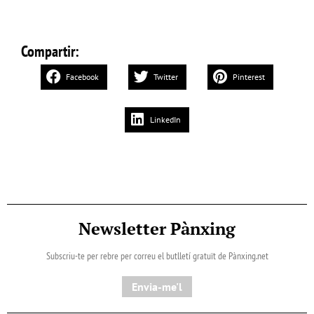
Compartir:
Facebook
Twitter
Pinterest
LinkedIn
Newsletter Pànxing
Subscriu-te per rebre per correu el butlletí gratuït de Pànxing.net​
Envia-me'l