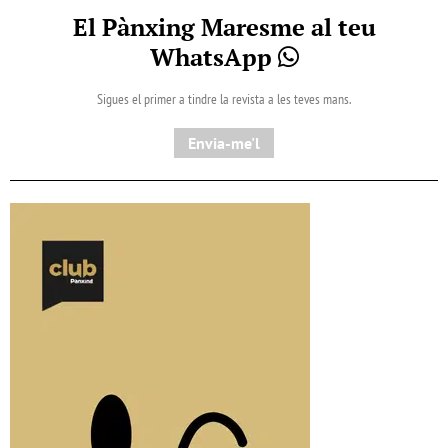
El Pànxing Maresme al teu
WhatsApp
Sigues el primer a tindre la revista a les teves mans.
Envia-me'l