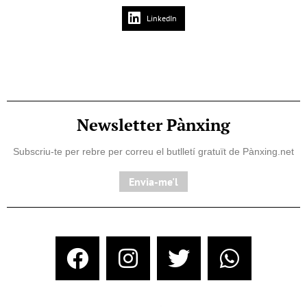
LinkedIn
Newsletter Pànxing
Subscriu-te per rebre per correu el butlletí gratuït de Pànxing.net​
Envia-me'l