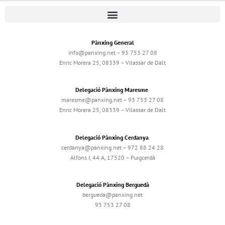
Pànxing General
info@panxing.net – 93 753 27 08
Enric Morera 25, 08339 – Vilassar de Dalt
Delegació Pànxing Maresme
maresme@panxing.net – 93 753 27 08
Enric Morera 25, 08339 – Vilassar de Dalt
Delegació Pànxing Cerdanya
cerdanya@panxing.net – 972 88 24 28
Alfons I, 44 A, 17520 – Puigcerdà
Delegació Pànxing Berguedà
bergueda@panxing.net
93 753 27 08