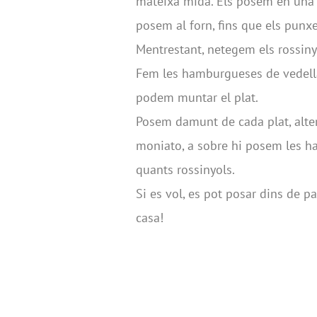
mateixa mida. Els posem en una sa
posem al forn, fins que els punxe
Mentrestant, netegem els rossinyol
Fem les hamburgueses de vedella 
podem muntar el plat.
Posem damunt de cada plat, alter
moniato, a sobre hi posem les 
quants rossinyols.
Si es vol, es pot posar dins de p
casa!