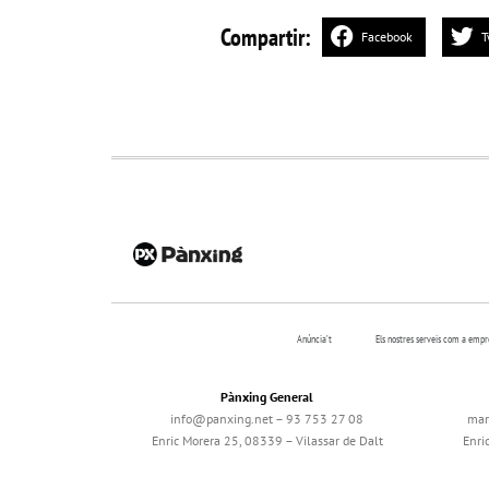
Compartir:
Facebook
T
Anúncia’t
Els nostres serveis com a emp
Pànxing General
info@panxing.net – 93 753 27 08
mar
Enric Morera 25, 08339 – Vilassar de Dalt
Enri