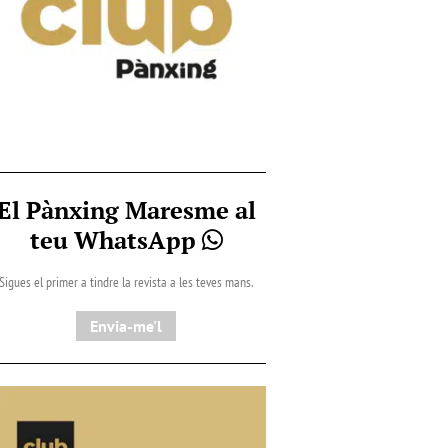
El Pànxing Maresme al
teu WhatsApp
Sigues el primer a tindre la revista a les teves mans.
Envia-me'l