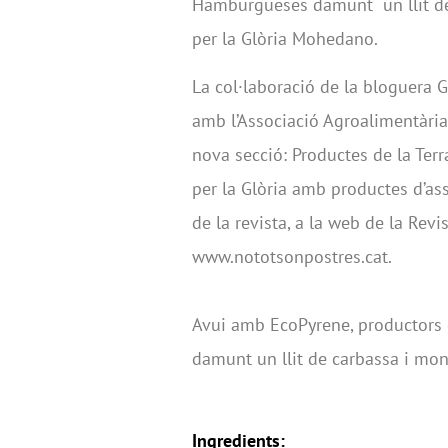
Hamburgueses damunt un llit de 
per la Glòria Mohedano.
La col·laboració de la bloguera
amb l’Associació Agroalimentària
nova secció: Productes de la Ter
per la Glòria amb productes d’as
de la revista, a la web de la Rev
www.nototsonpostres.cat.
Avui amb EcoPyrene, productors 
damunt un llit de carbassa i moni
Ingredients: