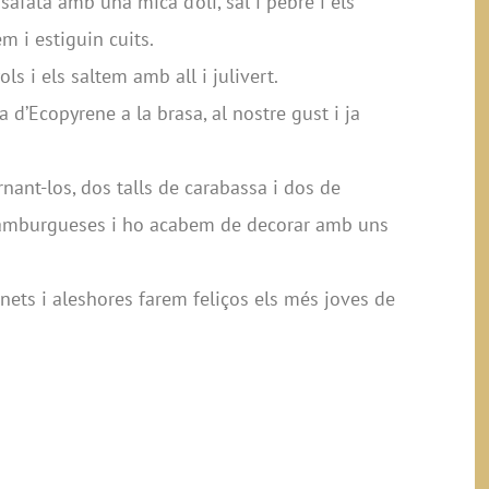
fata amb una mica d’oli, sal i pebre i els
m i estiguin cuits.
s i els saltem amb all i julivert.
d’Ecopyrene a la brasa, al nostre gust i ja
nant-los, dos talls de carabassa i dos de
hamburgueses i ho acabem de decorar amb uns
anets i aleshores farem feliços els més joves de