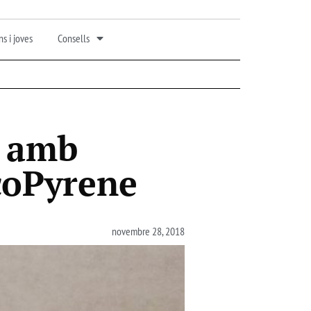
s i joves
Consells
a amb
coPyrene
novembre 28, 2018