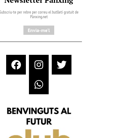
Subscriu-te per rebre per correu el butlletí gratuït de
Pànxing.net​
Envia-me'l