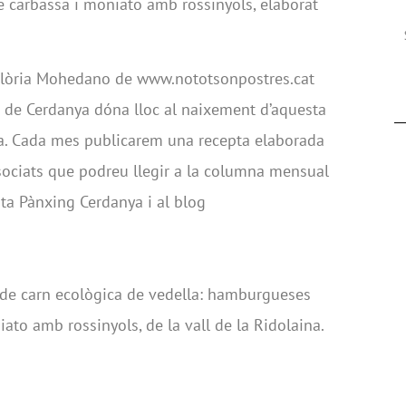
carbassa i moniato amb rossinyols, elaborat
 Glòria Mohedano de www.nototsonpostres.cat
 de Cerdanya dóna lloc al naixement d’aquesta
ra. Cada mes publicarem una recepta elaborada
sociats que podreu llegir a la columna mensual
ista Pànxing Cerdanya i al blog
de carn ecològica de vedella: hamburgueses
ato amb rossinyols, de la vall de la Ridolaina.