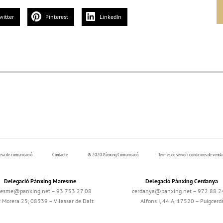
witter
Pinterest
LinkedIn
resa de comunicació
Contacte
© 2020 Pànxing Comunicacó
Termes de servei i condicions de venda
Delegació Pànxing Maresme
Delegació Pànxing Cerdanya
esme@panxing.net – 93 753 27 08
cerdanya@panxing.net – 972 88 2
c Morera 25, 08339 – Vilassar de Dalt
Alfons I, 44 A, 17520 – Puigcerd