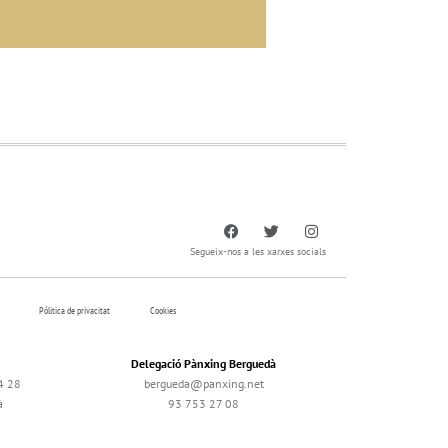
Segueix-nos a les xarxes socials
Pólitica de privacitat
Cookies
Delegació Pànxing Berguedà
4 28
bergueda@panxing.net
à
93 753 27 08