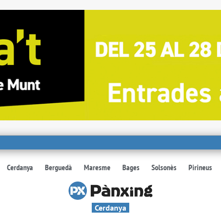
Cerdanya
Berguedà
Maresme
Bages
Solsonès
Pirineus
Cerdanya