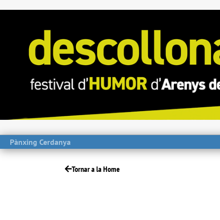
Pànxing Cerdanya
Tornar a la Home