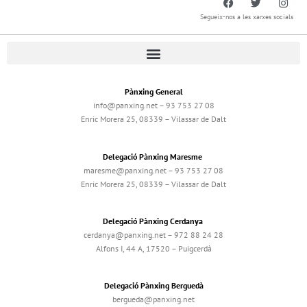
Segueix-nos a les xarxes socials
Pànxing General
info@panxing.net – 93 753 27 08
Enric Morera 25, 08339 – Vilassar de Dalt
Delegació Pànxing Maresme
maresme@panxing.net – 93 753 27 08
Enric Morera 25, 08339 – Vilassar de Dalt
Delegació Pànxing Cerdanya
cerdanya@panxing.net – 972 88 24 28
Alfons I, 44 A, 17520 – Puigcerdà
Delegació Pànxing Berguedà
bergueda@panxing.net