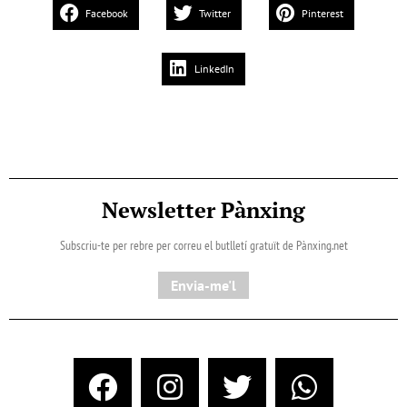
Facebook
Twitter
Pinterest
LinkedIn
Newsletter Pànxing
Subscriu-te per rebre per correu el butlletí gratuït de Pànxing.net​
Envia-me'l