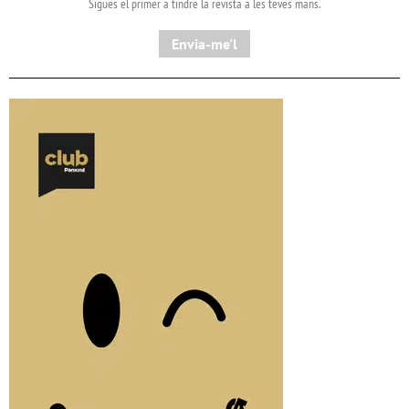
Sigues el primer a tindre la revista a les teves mans.
Envia-me'l