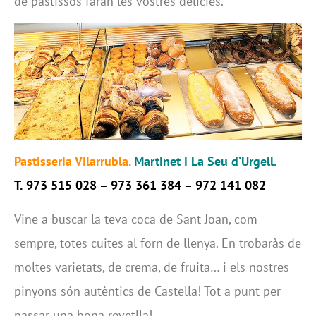
de pastissos faran les vostres delícies.
Pastisseria Vilarrubla.
Martinet i La Seu d’Urgell.
T.
973 515 028 – 973 361 384 – 972 141 082
Vine a buscar la teva coca de Sant Joan, com
sempre, totes cuites al forn de llenya. En trobaràs de
moltes varietats, de crema, de fruita… i els nostres
pinyons són autèntics de Castella! Tot a punt per
passar una bona revetlla!