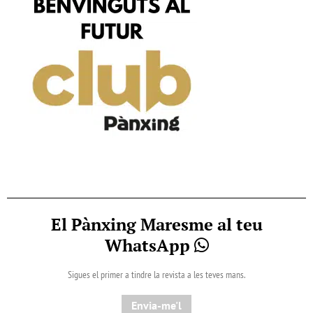
El Pànxing Maresme al teu
WhatsApp
Sigues el primer a tindre la revista a les teves mans.
Envia-me'l