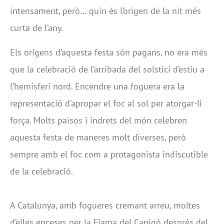
intensament, però… quin és l’origen de la nit més
curta de l’any.
Els orígens d’aquesta festa són pagans, no era més
que la celebració de l’arribada del solstici d’estiu a
l’hemisferi nord. Encendre una foguera era la
representació d’apropar el foc al sol per atorgar-li
força. Molts països i indrets del món celebren
aquesta festa de maneres molt diverses, però
sempre amb el foc com a protagonista indiscutible
de la celebració.
A Catalunya, amb fogueres cremant arreu, moltes
d’elles enceses per la Flama del Canigó després del