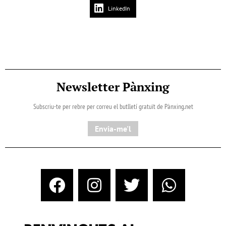
LinkedIn
Newsletter Pànxing
Subscriu-te per rebre per correu el butlletí gratuït de Pànxing.net​
Envia-me'l