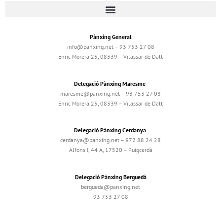
Pànxing General
info@panxing.net – 93 753 27 08
Enric Morera 25, 08339 – Vilassar de Dalt
Delegació Pànxing Maresme
maresme@panxing.net – 93 753 27 08
Enric Morera 25, 08339 – Vilassar de Dalt
Delegació Pànxing Cerdanya
cerdanya@panxing.net – 972 88 24 28
Alfons I, 44 A, 17520 – Puigcerdà
Delegació Pànxing Berguedà
bergueda@panxing.net
93 753 27 08