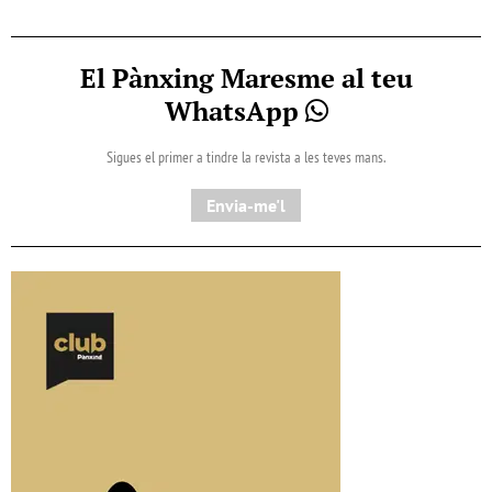
El Pànxing Maresme al teu
WhatsApp
Sigues el primer a tindre la revista a les teves mans.
Envia-me'l