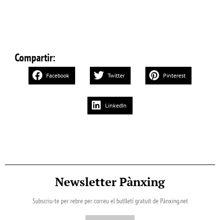
Compartir:
Facebook
Twitter
Pinterest
LinkedIn
Newsletter Pànxing
Subscriu-te per rebre per correu el butlletí gratuït de Pànxing.net​