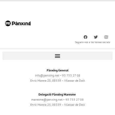
Segueix-nos a les xarxes socials
Pànxing General
info@panxing.net – 93 753 27 08
Enric Morera 25, 08339 – Vilassar de Dalt
Delegació Pànxing Maresme
maresme@panxing.net – 93 753 27 08
Enric Morera 25, 08339 – Vilassar de Dalt