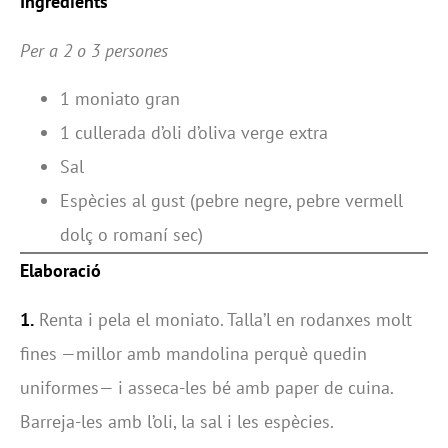
Ingredients
Per a 2 o 3 persones
1 moniato gran
1 cullerada d’oli d’oliva verge extra
Sal
Espècies al gust (pebre negre, pebre vermell
dolç o romaní sec)
Elaboració
1.
Renta i pela el moniato. Talla’l en rodanxes molt
fines —millor amb mandolina perquè quedin
uniformes— i asseca-les bé amb paper de cuina.
Barreja-les amb l’oli, la sal i les espècies.