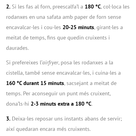
2.
Si les fas al forn, preescalfa’l a
180 °C
, col·loca les
rodanxes en una safata amb paper de forn sense
encavalcar-les i cou-les
20-25 minuts
, girant-les a
meitat de temps, fins que quedin cruixents i
daurades.
Si prefereixes l’
airfryer
, posa les rodanxes a la
cistella, també sense encavalcar-les, i cuina-les a
160 °C durant 15 minuts
, sacsejant a meitat de
temps. Per aconseguir un punt més cruixent,
dona’ls-hi
2-3 minuts extra a 180 °C
.
3.
Deixa-les reposar uns instants abans de servir;
així quedaran encara més cruixents.