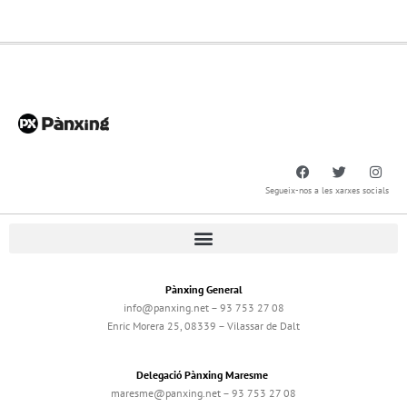
Segueix-nos a les xarxes socials
Pànxing General
info@panxing.net – 93 753 27 08
Enric Morera 25, 08339 – Vilassar de Dalt
Delegació Pànxing Maresme
maresme@panxing.net – 93 753 27 08