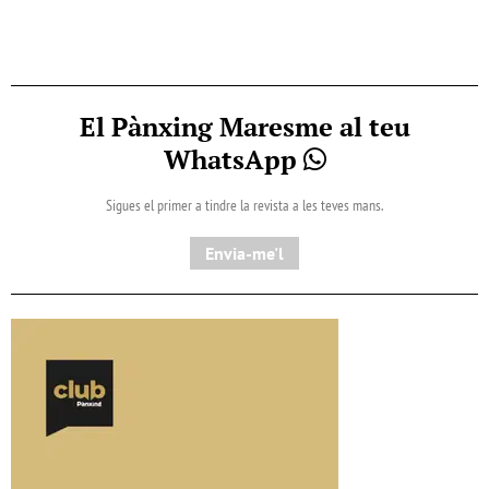
El Pànxing Maresme al teu
WhatsApp
Sigues el primer a tindre la revista a les teves mans.
Envia-me'l