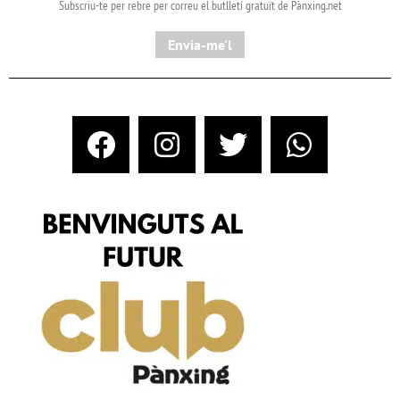
Subscriu-te per rebre per correu el butlletí gratuït de Pànxing.net​
Envia-me'l