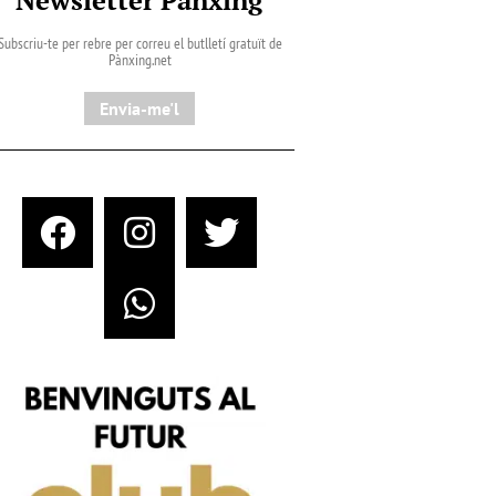
Subscriu-te per rebre per correu el butlletí gratuït de
Pànxing.net​
Envia-me'l