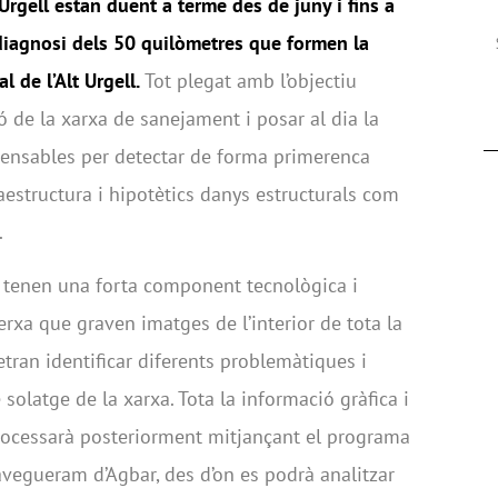
Urgell estan duent a terme des de juny i fins a
diagnosi dels 50 quilòmetres que formen la
 de l’Alt Urgell.
Tot plegat amb l’objectiu
ió de la xarxa de sanejament i posar al dia la
pensables per detectar de forma primerenca
aestructura i hipotètics danys estructurals com
.
nt tenen una forta component tecnològica i
rxa que graven imatges de l’interior de tota la
ran identificar diferents problemàtiques i
solatge de la xarxa. Tota la informació gràfica i
processarà posteriorment mitjançant el programa
vegueram d’Agbar, des d’on es podrà analitzar