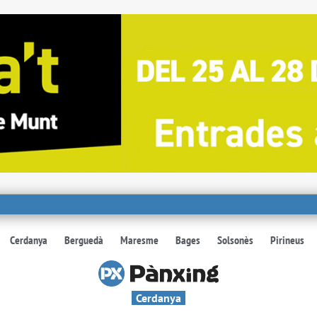
Cerdanya
Berguedà
Maresme
Bages
Solsonès
Pirineus
Cerdanya