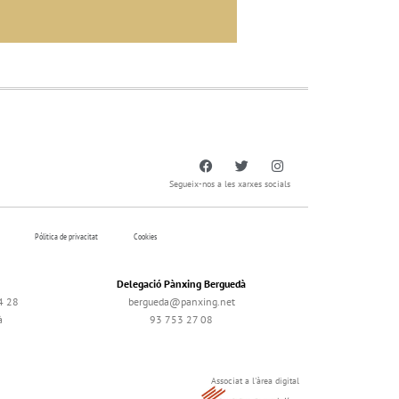
Segueix-nos a les xarxes socials
Pólitica de privacitat
Cookies
Delegació Pànxing Berguedà
4 28
bergueda@panxing.net
à
93 753 27 08
Associat a l'àrea digital