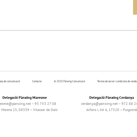
resa de comunicació
Contacte
© 2020 Pànxing Comunicacó
Termes de servei i condicions de venda
Delegació Pànxing Maresme
Delegació Pànxing Cerdanya
esme@panxing.net – 93 753 27 08
cerdanya@panxing.net – 972 88 2
c Morera 25, 08339 – Vilassar de Dalt
Alfons I, 44 A, 17520 – Puigcerd