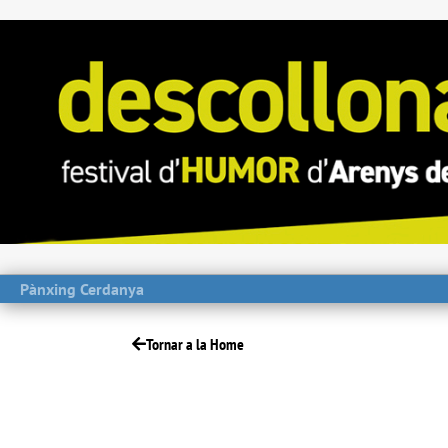
Pànxing Cerdanya
Tornar a la Home