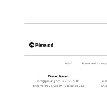
Anúncia’t
Els nostres serveis com a emp
Pànxing General
info@panxing.net – 93 753 27 08
mar
Enric Morera 25, 08339 – Vilassar de Dalt
Enri