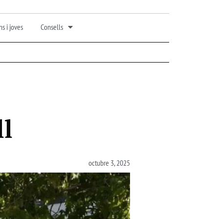
s i joves
Consells
e
ll
octubre 3, 2025