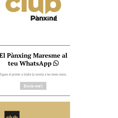
El Pànxing Maresme al
teu WhatsApp
Sigues el primer a tindre la revista a les teves mans.
Envia-me'l