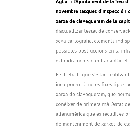
Agbar i l’Ajuntament de la Seu d’
novembre tasques d’inspecció i 
xarxa de clavegueram de la capital
d’actualitzar l’estat de conservac
seva cartografia, elements indis
possibles obstruccions en la infr
esfondraments o entrada d’arrels
Els treballs que s’estan realitza
incorporen càmeres fixes tipus pe
xarxa de clavegueram, que permet
conèixer de primera mà l’estat de 
alfanumèrica que es reculli, es 
de manteniment de xarxes de cla