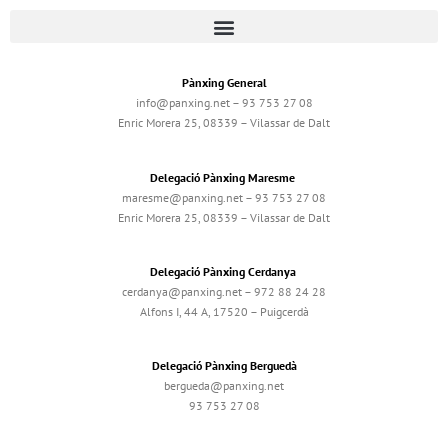
Pànxing General
info@panxing.net – 93 753 27 08
Enric Morera 25, 08339 – Vilassar de Dalt
Delegació Pànxing Maresme
maresme@panxing.net – 93 753 27 08
Enric Morera 25, 08339 – Vilassar de Dalt
Delegació Pànxing Cerdanya
cerdanya@panxing.net – 972 88 24 28
Alfons I, 44 A, 17520 – Puigcerdà
Delegació Pànxing Berguedà
bergueda@panxing.net
93 753 27 08