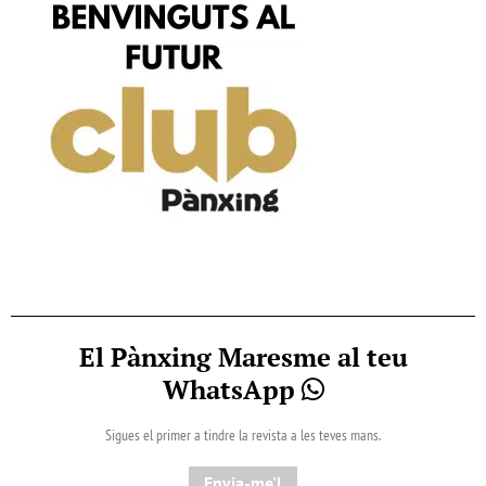
El Pànxing Maresme al teu
WhatsApp
Sigues el primer a tindre la revista a les teves mans.
Envia-me'l