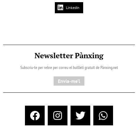
LinkedIn
Newsletter Pànxing
Subscriu-te per rebre per correu el butlletí gratuït de Pànxing.net​
Envia-me'l