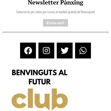
Newsletter Pànxing
Subscriu-te per rebre per correu el butlletí gratuït de Pànxing.net​
Envia-me'l