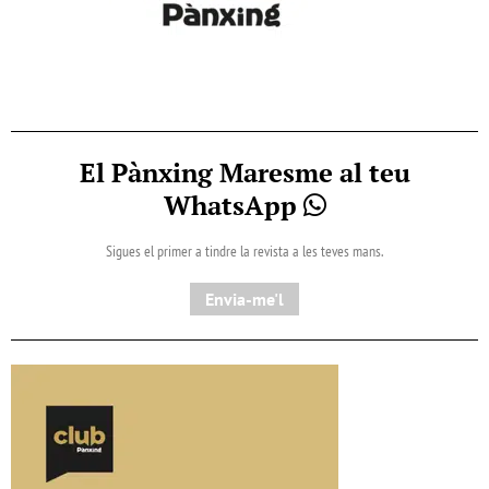
El Pànxing Maresme al teu
WhatsApp
Sigues el primer a tindre la revista a les teves mans.
Envia-me'l