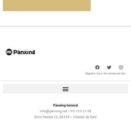
Segueix-nos a les xarxes socials
Pànxing General
info@panxing.net – 93 753 27 08
Enric Morera 25, 08339 – Vilassar de Dalt