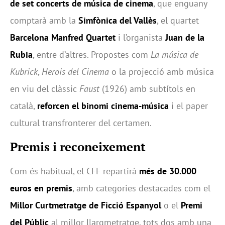
de set concerts de música de cinema
, que enguany
comptarà amb la
Simfònica del Vallès
, el quartet
Barcelona Manfred Quartet
i l’organista
Juan de la
Rubia
, entre d’altres. Propostes com
La música de
Kubrick
,
Herois del Cinema
o la projecció amb música
en viu del clàssic
Faust
(1926) amb subtítols en
català,
reforcen el binomi cinema-música
i el paper
cultural transfronterer del certamen.
Premis i reconeixement
Com és habitual, el CFF repartirà
més de 30.000
euros en premis
, amb categories destacades com el
Millor Curtmetratge de Ficció Espanyol
o el
Premi
del Públic
al millor llargmetratge, tots dos amb una