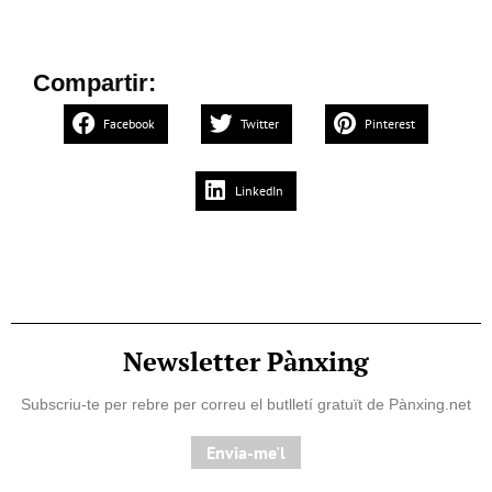
Compartir:
Facebook
Twitter
Pinterest
LinkedIn
Newsletter Pànxing
Subscriu-te per rebre per correu el butlletí gratuït de Pànxing.net​
Envia-me'l