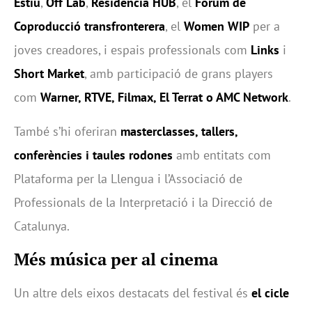
Estiu
,
Off Lab
,
Residència HUB
, el
Fòrum de
Coproducció transfronterera
, el
Women WIP
per a
joves creadores, i espais professionals com
Links
i
Short Market
, amb participació de grans players
com
Warner, RTVE, Filmax, El Terrat o AMC Network
.
També s’hi oferiran
masterclasses, tallers,
conferències i taules rodones
amb entitats com
Plataforma per la Llengua i l’Associació de
Professionals de la Interpretació i la Direcció de
Catalunya.
Més música per al cinema
Un altre dels eixos destacats del festival és
el cicle