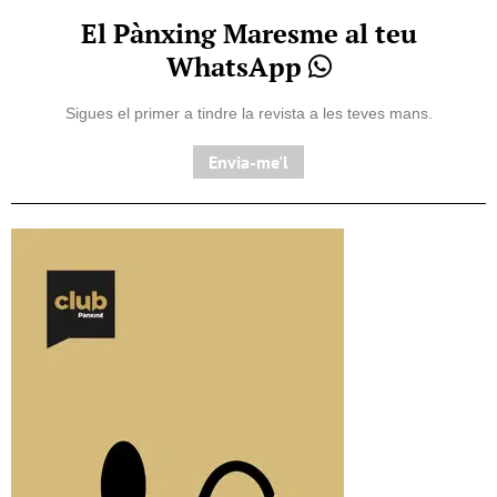
El Pànxing Maresme al teu
WhatsApp
Sigues el primer a tindre la revista a les teves mans.
Envia-me'l