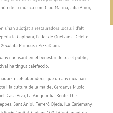
món de la música com Ciao Marina, Julia Amor,
n s’han allotjat a restauradors locals i d’alt
eperia la Capibara, Paller de Queixans, Deleito,
 Xocolata Pirineus i PizzaKlam.
ny i pensant en el benestar de tot el públic,
ival ha tingut calefacció.
inadors i col·laboradors, que un any més han
cte i la cultura de la mà del Cerdanya Music
el, Casa Viva, La Vanguardia, Renfe, The
eppes, Sant Aniol, Ferrer&Ojeda, Illa Carlemany,
Elipsis Capital, Cadena 100, l’Ajuntament de