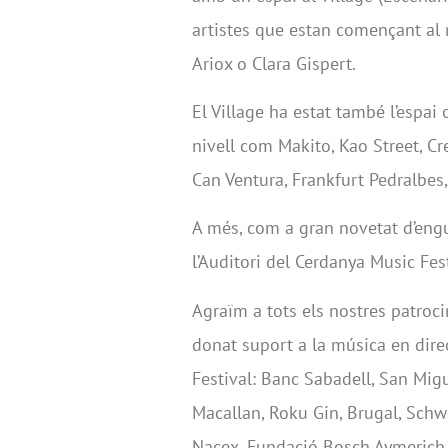
artistes que estan començant al 
Ariox o Clara Gispert.
El Village ha estat també l’espai o
nivell com Makito, Kao Street, Cr
Can Ventura, Frankfurt Pedralbes,
A més, com a gran novetat d’engua
l’Auditori del Cerdanya Music Fest
Agraïm a tots els nostres patroc
donat suport a la música en dire
Festival: Banc Sabadell, San Migu
Macallan, Roku Gin, Brugal, Schw
Nacex, Fundació Bosch Aymerich, 