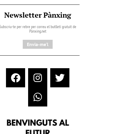
Newsletter Pànxing
Subscriu-te per rebre per correu el butlletí gratuït de
Pànxing.net​
Envia-me'l