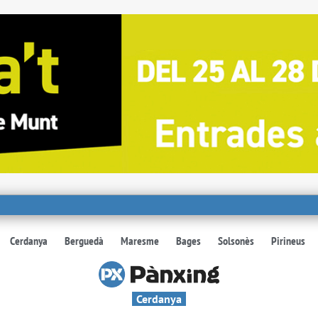
Cerdanya
Berguedà
Maresme
Bages
Solsonès
Pirineus
Cerdanya