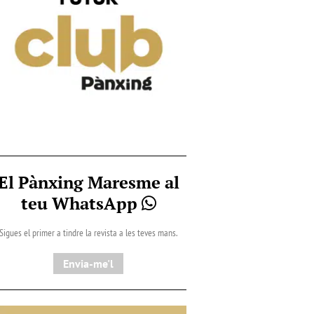
El Pànxing Maresme al
teu WhatsApp
Sigues el primer a tindre la revista a les teves mans.
Envia-me'l