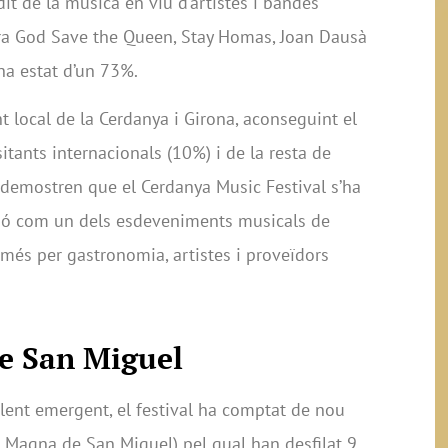
it de la música en viu d’artistes i bandes
ara God Save the Queen, Stay Homas, Joan Dausà
ha estat d’un 73%.
t local de la Cerdanya i Girona, aconseguint el
itants internacionals (10%) i de la resta de
 demostren que el Cerdanya Music Festival s’ha
ció com un dels esdeveniments musicals de
 més per gastronomia, artistes i proveïdors
e San Miguel
lent emergent, el festival ha comptat de nou
i Magna de San Miguel) pel qual han desfilat 9