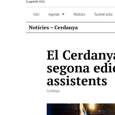
8, agost del 2026
Inici
Agenda
Notícies
Turisme actiu
Notícies – Cerdanya
El Cerdanya
segona edi
assistents
Cerdanya