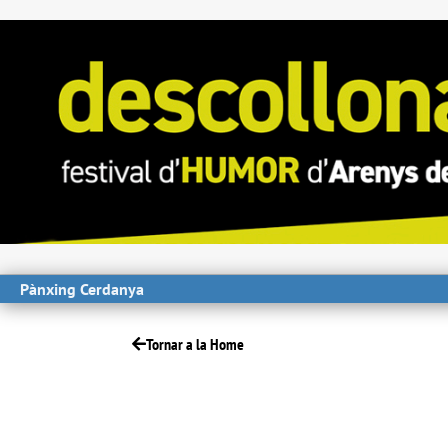
Pànxing Cerdanya
Tornar a la Home