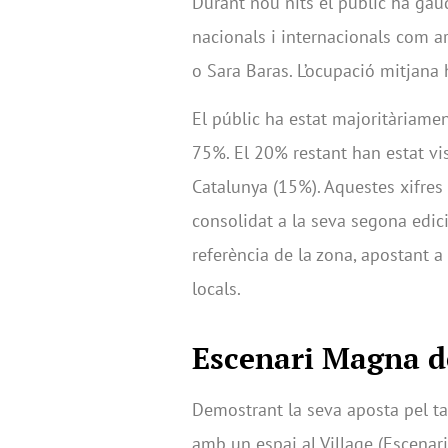
Durant nou nits el públic ha gaud
nacionals i internacionals com 
o Sara Baras. L’ocupació mitjana 
El públic ha estat majoritàriamen
75%. El 20% restant han estat vis
Catalunya (15%). Aquestes xifres
consolidat a la seva segona edi
referència de la zona, apostant a
locals.
Escenari Magna d
Demostrant la seva aposta pel ta
amb un espai al Village (Escenar