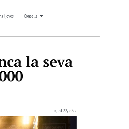
s i joves
Consells
nca la seva
.000
agost 22, 2022