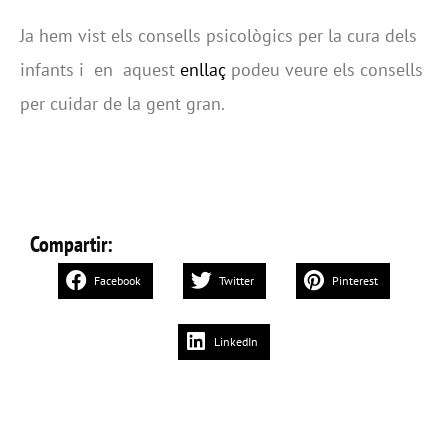
Ja hem vist els consells psicològics per la cura dels
infants i en aquest
enllaç
podeu veure els consells
per cuidar de la gent gran.
Compartir:
Facebook
Twitter
Pinterest
LinkedIn