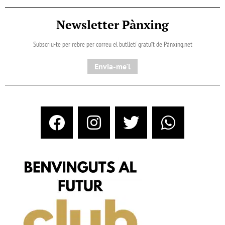
Newsletter Pànxing
Subscriu-te per rebre per correu el butlletí gratuït de Pànxing.net​
Envia-me'l