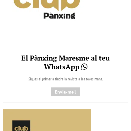
El Pànxing Maresme al teu
WhatsApp
Sigues el primer a tindre la revista a les teves mans.
Envia-me'l