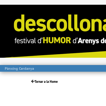
Pànxing Cerdanya
Tornar a la Home