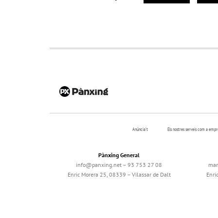
Anúncia’t
Els nostres serveis com a emp
Pànxing General
info@panxing.net – 93 753 27 08
mar
Enric Morera 25, 08339 – Vilassar de Dalt
Enri