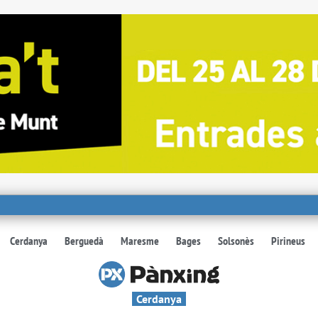
Cerdanya
Berguedà
Maresme
Bages
Solsonès
Pirineus
Cerdanya