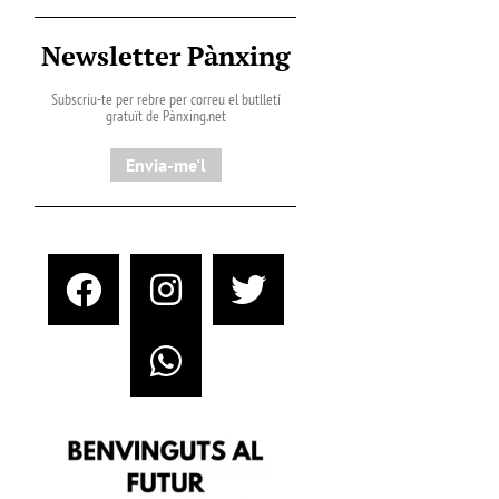
Newsletter Pànxing
Subscriu-te per rebre per correu el butlletí
gratuït de Pànxing.net​
Envia-me'l