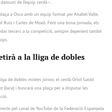
 damunt de l’equip cerdà—.
plaça a Osca amb un equip format per Anabel Valle,
oel Ruiz i Carles de Moxó. Fent una bona jornada, els
edar tercers a la competició, sempre depenent també
uips.
irà a la lliga de dobles
liga de dobles mixtes júnior, el cerdà Oriol Gastó
 (Jaca) i buscarà una plaça per a disputar les
ició.
irecte pel canal de YouTube de la Federació Espanyola