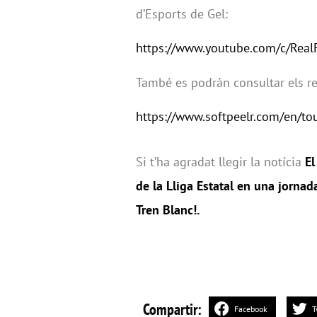
d’Esports de Gel:
https://www.youtube.com/c/Re
També es podrán consultar els res
https://www.softpeelr.com/en/t
Si t’ha agradat llegir la notícia
El
de la Lliga Estatal en una jorna
Tren Blanc!
.
Compartir:
Facebook
T