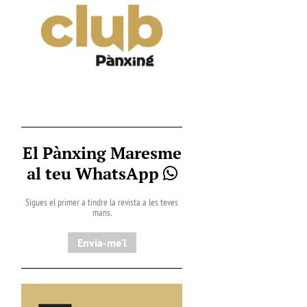
El Pànxing Maresme
al teu WhatsApp
Sigues el primer a tindre la revista a les teves
mans.
Envia-me'l