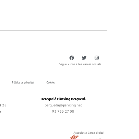
Segueix-nos a les xarxes socials
Pólitica de privacitat
Cookies
Delegació Pànxing Berguedà
4 28
bergueda@panxing.net
à
93 753 27 08
Associat a l'àrea digital