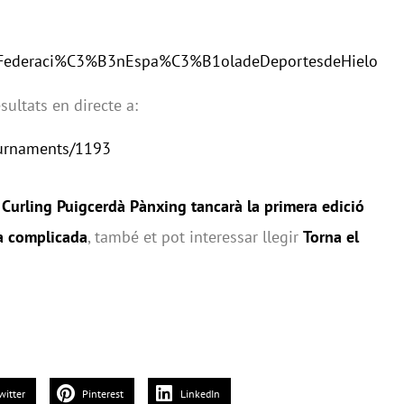
alFederaci%C3%B3nEspa%C3%B1oladeDeportesdeHielo
ultats en directe a:
ournaments/1193
 Curling Puigcerdà Pànxing tancarà la primera edició
da complicada
, també et pot interessar llegir
Torna el
witter
Pinterest
LinkedIn