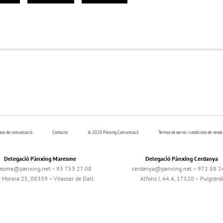
resa de comunicació
Contacte
© 2020 Pànxing Comunicacó
Termes de servei i condicions de venda
Delegació Pànxing Maresme
Delegació Pànxing Cerdanya
esme@panxing.net – 93 753 27 08
cerdanya@panxing.net – 972 88 2
c Morera 25, 08339 – Vilassar de Dalt
Alfons I, 44 A, 17520 – Puigcerd