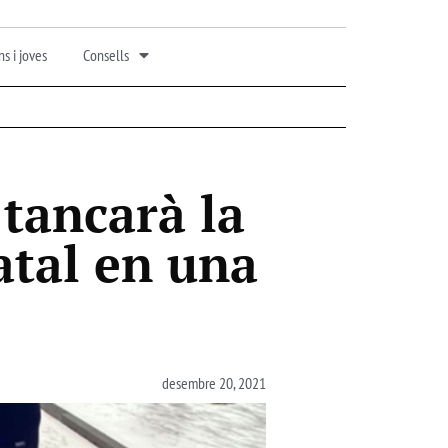
s i joves
Consells
tancarà la
atal en una
desembre 20, 2021