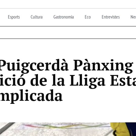
Esports
Cultura
Gastronomia
Eco
Entrevistes
Nen
 Puigcerdà Pànxing 
ció de la Lliga Est
mplicada