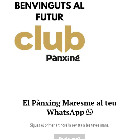
El Pànxing Maresme al teu
WhatsApp
Sigues el primer a tindre la revista a les teves mans.
Envia-me'l