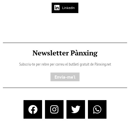
LinkedIn
Newsletter Pànxing
Subscriu-te per rebre per correu el butlletí gratuït de Pànxing.net​
Envia-me'l