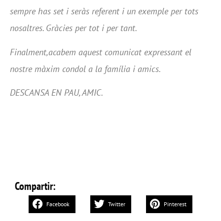
sempre has set i seràs referent i un exemple per tots
nosaltr
es. Gràcies per tot i per tant.
Finalment,acabem aquest comunicat expressant el
nostre màxim condol a la família i amics.
DESCANSA EN PAU, AMIC.
Compartir:
Facebook
Twitter
Pinterest