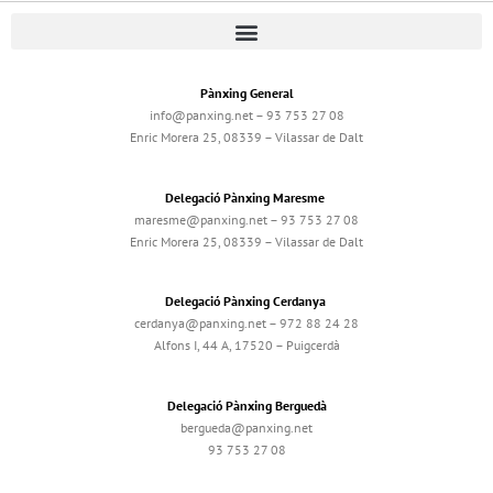
Pànxing General
info@panxing.net – 93 753 27 08
Enric Morera 25, 08339 – Vilassar de Dalt
Delegació Pànxing Maresme
maresme@panxing.net – 93 753 27 08
Enric Morera 25, 08339 – Vilassar de Dalt
Delegació Pànxing Cerdanya
cerdanya@panxing.net – 972 88 24 28
Alfons I, 44 A, 17520 – Puigcerdà
Delegació Pànxing Berguedà
bergueda@panxing.net
93 753 27 08