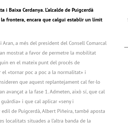
a i Baixa Cerdanya. L’
alcalde de Puigcerdà
la frontera, encara que calgui establir un límit
u i Aran, a més del president del Consell Comarcal
’han mostrat a favor de permetre la mobilitat
guin en el mateix punt del procés de
ar el «tornar poc a poc a la normalitat» i
onsideren que aquest replantejament cal fer-lo
an avançat a la fase 1. Admeten, això sí, que cal
 guàrdia» i que cal aplicar «seny i
r edil de Puigcerdà, Albert Piñeira, també aposta
es localitats situades a l’altra banda de la