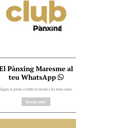
El Pànxing Maresme al
teu WhatsApp
Sigues el primer a tindre la revista a les teves mans.
Envia-me'l