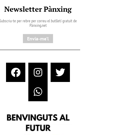
Newsletter Pànxing
Subscriu-te per rebre per correu el butlletí gratuït de
Pànxing.net​
Envia-me'l