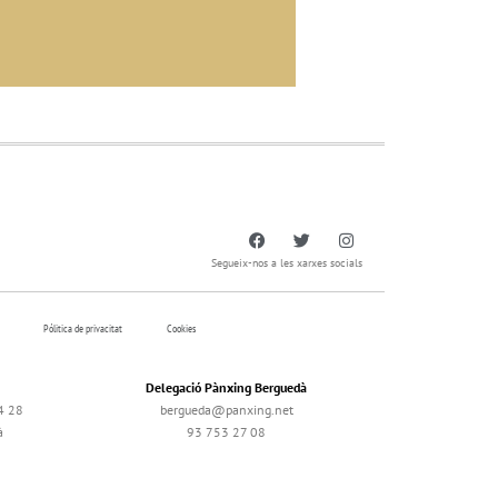
Segueix-nos a les xarxes socials
Pólitica de privacitat
Cookies
Delegació Pànxing Berguedà
4 28
bergueda@panxing.net
à
93 753 27 08