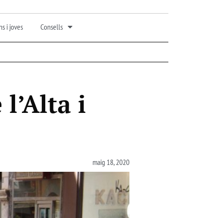
s i joves
Consells
l’Alta i
maig 18, 2020