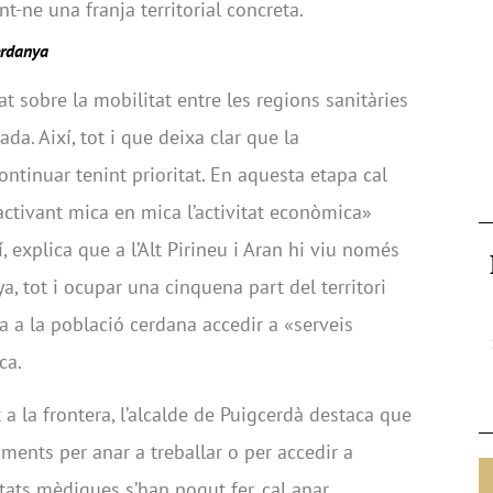
nt-ne una franja territorial concreta.
erdanya
at sobre la mobilitat entre les regions sanitàries
da. Així, tot i que deixa clar que la
ontinuar tenint prioritat. En aquesta etapa cal
activant mica en mica l’activitat econòmica»
, explica que a l’Alt Pirineu i Aran hi viu només
, tot i ocupar una cinquena part del territori
a a la població cerdana accedir a «serveis
ca.
 a la frontera, l’alcalde de Puigcerdà destaca que
aments per anar a treballar o per accedir a
tats mèdiques s’han pogut fer, cal anar