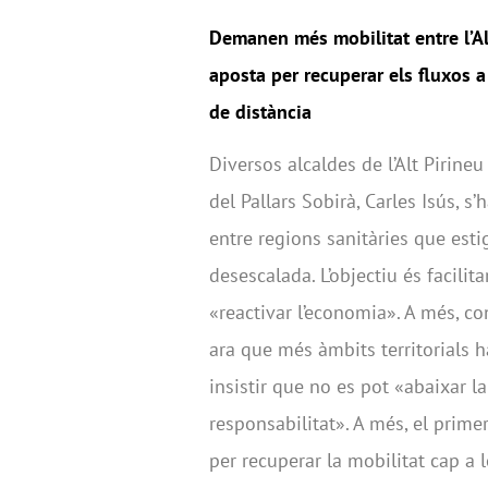
Demanen més mobilitat entre l’Alt
aposta per recuperar els fluxos a 
de distància
Diversos alcaldes de l’Alt Pirine
del Pallars Sobirà, Carles Isús, s
entre regions sanitàries que esti
desescalada. L’objectiu és facilit
«reactivar l’economia». A més, c
ara que més àmbits territorials h
insistir que no es pot «abaixar la
responsabilitat». A més, el prime
per recuperar la mobilitat cap a l