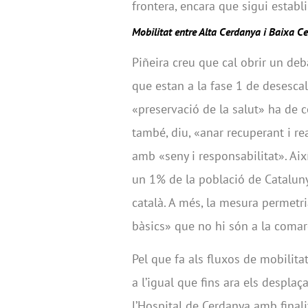
frontera, encara que sigui establi
Mobilitat entre Alta Cerdanya i Baixa C
Piñeira creu que cal obrir un deb
que estan a la fase 1 de desescala
«preservació de la salut» ha de c
també, diu, «anar recuperant i re
amb «seny i responsabilitat». Així
un 1% de la població de Catalunya
català. A més, la mesura permetri
bàsics» que no hi són a la comar
Pel que fa als fluxos de mobilitat
a l’igual que fins ara els desplaç
l’Hospital de Cerdanya amb finali