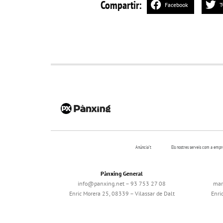
Compartir:
Facebook
T
Anúncia’t
Els nostres serveis com a emp
Pànxing General
info@panxing.net – 93 753 27 08
mar
Enric Morera 25, 08339 – Vilassar de Dalt
Enri