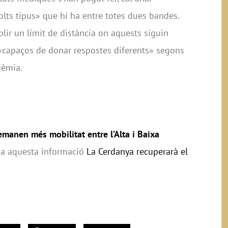
olts tipus» que hi ha entre totes dues bandes.
blir un límit de distància on aquests siguin
 «capaços de donar respostes diferents» segons
dèmia.
manen més mobilitat entre l’Alta i Baixa
ssa aquesta informació
La Cerdanya recuperarà el