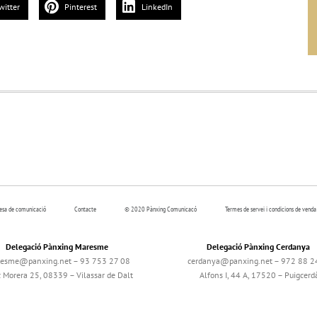
witter
Pinterest
LinkedIn
resa de comunicació
Contacte
© 2020 Pànxing Comunicacó
Termes de servei i condicions de venda
Delegació Pànxing Maresme
Delegació Pànxing Cerdanya
esme@panxing.net – 93 753 27 08
cerdanya@panxing.net – 972 88 2
c Morera 25, 08339 – Vilassar de Dalt
Alfons I, 44 A, 17520 – Puigcerd