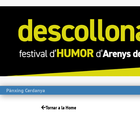
Pànxing Cerdanya
Tornar a la Home