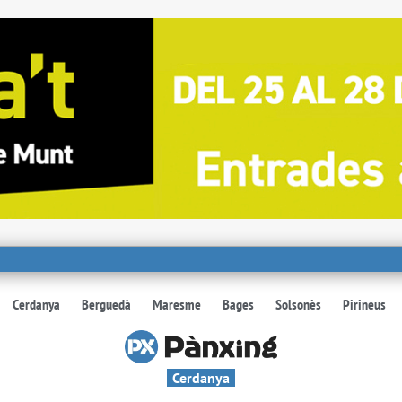
Cerdanya
Berguedà
Maresme
Bages
Solsonès
Pirineus
Cerdanya