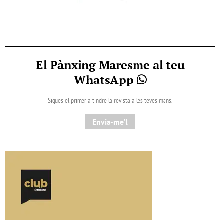
El Pànxing Maresme al teu
WhatsApp
Sigues el primer a tindre la revista a les teves mans.
Envia-me'l