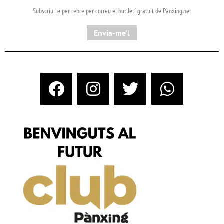
Subscriu-te per rebre per correu el butlletí gratuït de Pànxing.net​
Envia-me'l