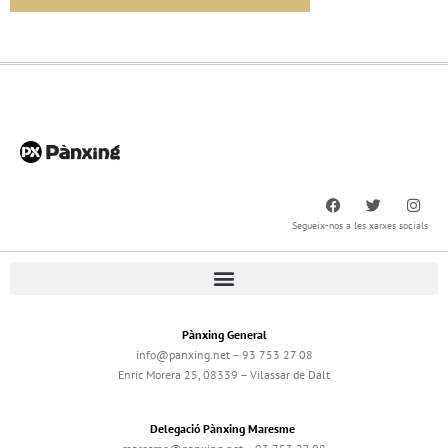
Segueix-nos a les xarxes socials
Pànxing General
info@panxing.net – 93 753 27 08
Enric Morera 25, 08339 – Vilassar de Dalt
Delegació Pànxing Maresme