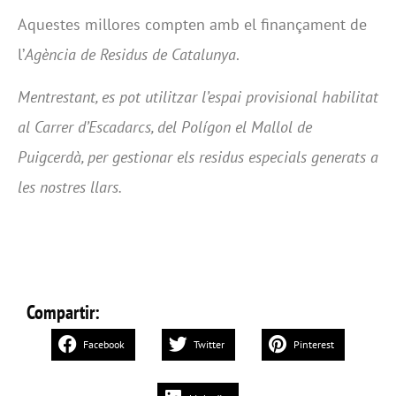
Aquestes millores compten amb el finançament de
l’
Agència de Residus de Catalunya
.
Mentrestant, es pot utilitzar l’espai provisional habilitat
al Carrer d’Escadarcs, del Polígon el Mallol de
Puigcerdà, per gestionar els residus especials generats a
les nostres llars.
Compartir:
Facebook
Twitter
Pinterest