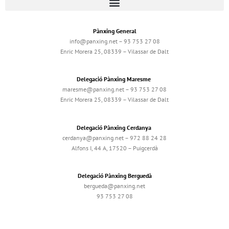
Pànxing General
info@panxing.net – 93 753 27 08
Enric Morera 25, 08339 – Vilassar de Dalt
Delegació Pànxing Maresme
maresme@panxing.net – 93 753 27 08
Enric Morera 25, 08339 – Vilassar de Dalt
Delegació Pànxing Cerdanya
cerdanya@panxing.net – 972 88 24 28
Alfons I, 44 A, 17520 – Puigcerdà
Delegació Pànxing Berguedà
bergueda@panxing.net
93 753 27 08