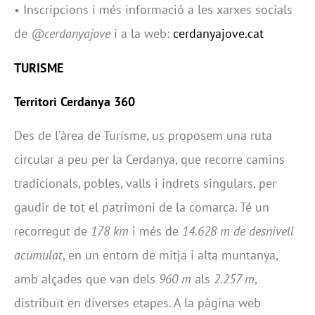
• Inscripcions i més informació a les xarxes socials
de
@cerdanyajove
i a la web:
cerdanyajove.cat
TURISME
Territori Cerdanya 360
Des de l’àrea de Turisme, us proposem una ruta
circular a peu per la Cerdanya, que recorre camins
tradicionals, pobles, valls i indrets singulars, per
gaudir de tot el patrimoni de la comarca. Té un
recorregut de
178 km
i més de
14.628 m de desnivell
acumulat
, en un entorn de mitja i alta muntanya,
amb alçades que van dels
960 m
als
2.257 m
,
distribuït en diverses etapes. A la pàgina web