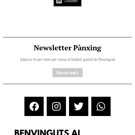
LinkedIn
Newsletter Pànxing
Subscriu-te per rebre per correu el butlletí gratuït de Pànxing.net​
Envia-me'l