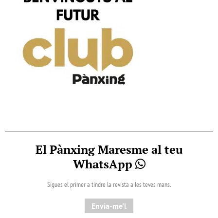
El Pànxing Maresme al teu
WhatsApp
Sigues el primer a tindre la revista a les teves mans.
Envia-me'l