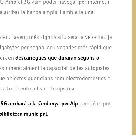
alt. Amb el 3G vam poder navegar per internet i
a arribar la banda ampla, i amb ella una
ien. L’avenç més significatiu serà la velocitat, ja
gigabytes per segon, deu vegades més ràpid que
ueix en
descàrregues que duraran segons o
 exponencialment la capacitat de les autopistes
 que objectes quotidians com electrodomèstics o
altres i entre ells en temps real.
 5G arribarà a la Cerdanya per Alp
, també et pot
biblioteca municipal.