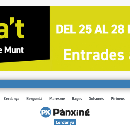
Cerdanya
Berguedà
Maresme
Bages
Solsonès
Pirineus
Cerdanya