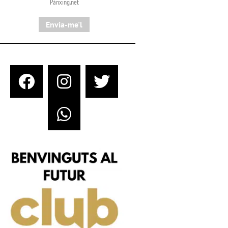
Pànxing.net​
Envia-me'l