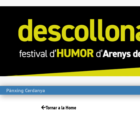
Pànxing Cerdanya
Tornar a la Home