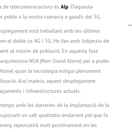
gia de telecomunicacions és
Alp
. D’aquesta
r poble a la nostra comarca a gaudir del 5G.
splegament està treballant amb les últimes
n el doble ús 4G i 5G. Ho fan amb l’objectiu de
ment al màxim de població. En aquesta fase
b arquitectura NSA (Non Stand Alone) per a poder
Alone) quan la tecnologia estigui plenament
dització. Així mateix, aquest desplegament
açaments i infraestructures actuals.
l temps amb les darreries de la implantació de la
 suposant un salt qualitatiu endavant pel que fa
avenç repercutirà molt positivament en les