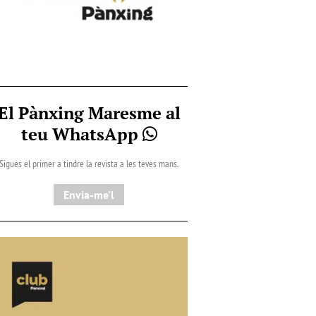
El Pànxing Maresme al
teu WhatsApp
Sigues el primer a tindre la revista a les teves mans.
Envia-me'l