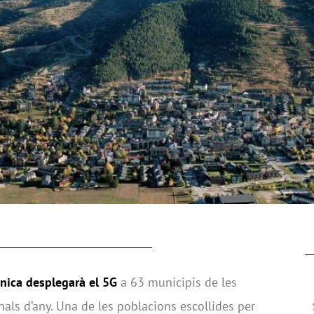
nica desplegarà el 5G
a 63 municipis de les
als d’any. Una de les poblacions escollides per