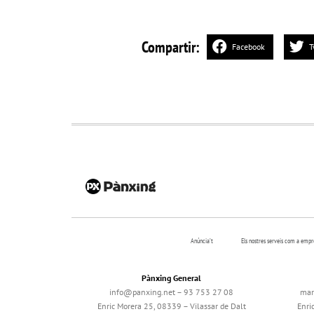
Compartir:
Facebook
T
Anúncia’t
Els nostres serveis com a emp
Pànxing General
info@panxing.net – 93 753 27 08
mar
Enric Morera 25, 08339 – Vilassar de Dalt
Enri