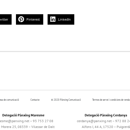
witter
Pinterest
LinkedIn
resa de comunicació
Contacte
© 2020 Pànxing Comunicacó
Termes de servei i condicions de venda
Delegació Pànxing Maresme
Delegació Pànxing Cerdanya
esme@panxing.net – 93 753 27 08
cerdanya@panxing.net – 972 88 2
c Morera 25, 08339 – Vilassar de Dalt
Alfons I, 44 A, 17520 – Puigcerd