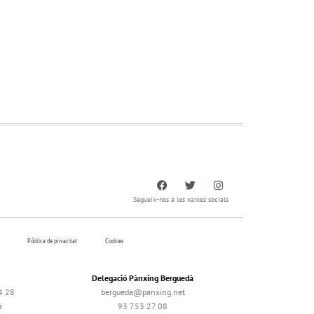
Segueix-nos a les xarxes socials
Pólitica de privacitat
Cookies
Delegació Pànxing Berguedà
4 28
bergueda@panxing.net
à
93 753 27 08