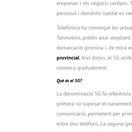
empreses i els negocis cerdans. T
personal i domèstic també es ve
Telefónica ha començat les actua
Tanmateix, pretén anar ampliant 
demarcació gironina i, de mica e
provincial
. Així doncs, el 5G arri
comarca gradualment.
Què és el 5G?
La denominació 5G fa referència 
primera va suposar el naixement
comunicació, permetent per prime
entre dos telèfons. La segona ge