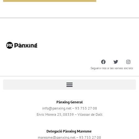
Segueix-nos a les xarxes socials
Pànxing General
info@panxing.net – 93 753 27 08
Enric Morera 25, 08339 – Vilassar de Dalt
Delegació Pànxing Maresme
maresme@panxing.net – 93 753 27 08