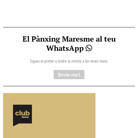
El Pànxing Maresme al teu
WhatsApp
Sigues el primer a tindre la revista a les teves mans.
Envia-me'l