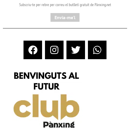
Subscriu-te per rebre per correu el butlletí gratuït de Pànxing.net​
Envia-me'l