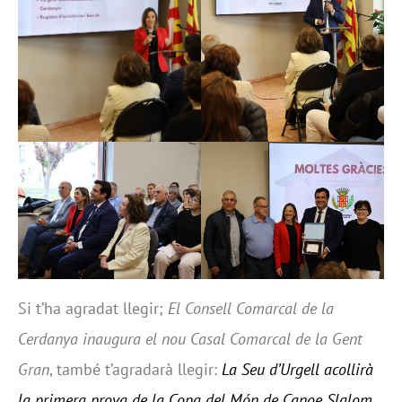
Si t’ha agradat llegir;
El Consell Comarcal de la
Cerdanya inaugura el nou Casal Comarcal de la Gent
Gran
, també t’agradarà llegir:
La Seu d’Urgell acollirà
la primera prova de la Copa del Món de Canoe Slalom