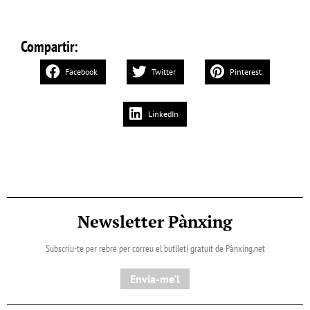
Compartir:
Facebook
Twitter
Pinterest
LinkedIn
Newsletter Pànxing
Subscriu-te per rebre per correu el butlletí gratuït de Pànxing.net​
Envia-me'l