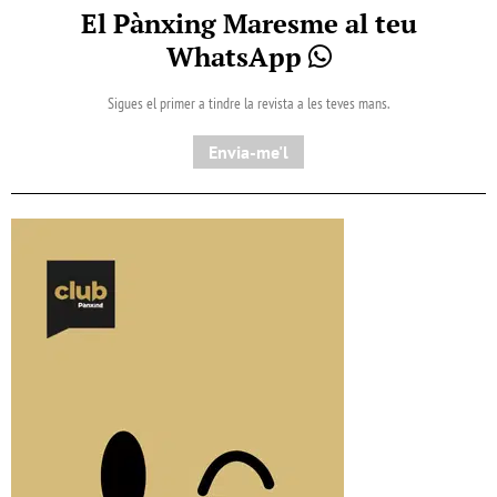
El Pànxing Maresme al teu
WhatsApp
Sigues el primer a tindre la revista a les teves mans.
Envia-me'l