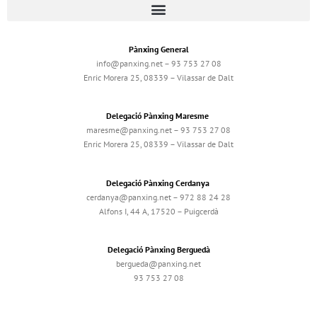
Pànxing General
info@panxing.net – 93 753 27 08
Enric Morera 25, 08339 – Vilassar de Dalt
Delegació Pànxing Maresme
maresme@panxing.net – 93 753 27 08
Enric Morera 25, 08339 – Vilassar de Dalt
Delegació Pànxing Cerdanya
cerdanya@panxing.net – 972 88 24 28
Alfons I, 44 A, 17520 – Puigcerdà
Delegació Pànxing Berguedà
bergueda@panxing.net
93 753 27 08