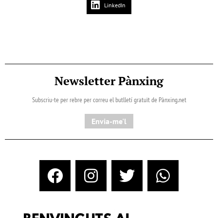
LinkedIn
Newsletter Pànxing
Subscriu-te per rebre per correu el butlletí gratuït de Pànxing.net​
Envia-me'l