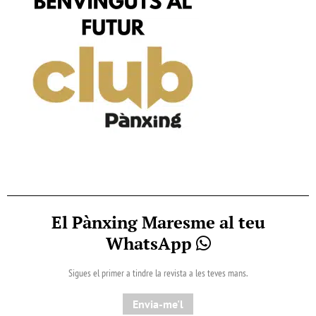
El Pànxing Maresme al teu
WhatsApp
Sigues el primer a tindre la revista a les teves mans.
Envia-me'l