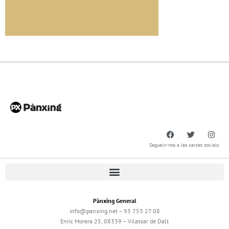
Segueix-nos a les xarxes socials
Pànxing General
info@panxing.net – 93 753 27 08
Enric Morera 25, 08339 – Vilassar de Dalt