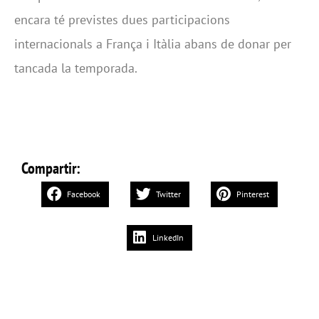
encara té previstes dues participacions
internacionals a França i Itàlia abans de donar per
tancada la temporada.
Compartir:
Facebook
Twitter
Pinterest
LinkedIn