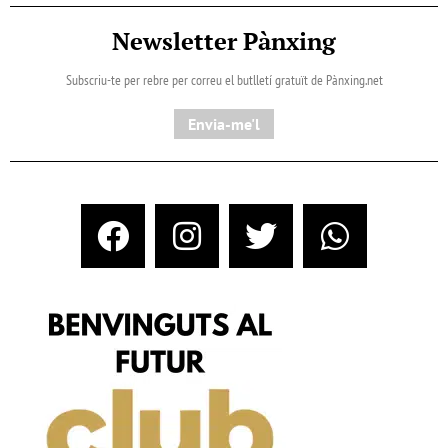
Newsletter Pànxing
Subscriu-te per rebre per correu el butlletí gratuït de Pànxing.net​
Envia-me'l