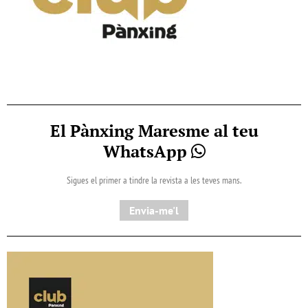
El Pànxing Maresme al teu
WhatsApp
Sigues el primer a tindre la revista a les teves mans.
Envia-me'l