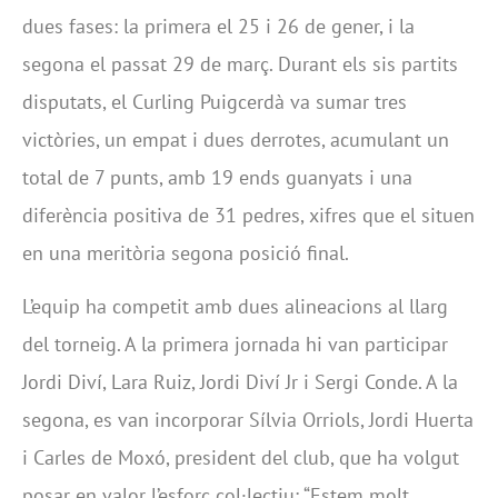
dues fases: la primera el 25 i 26 de gener, i la
segona el passat 29 de març. Durant els sis partits
disputats, el Curling Puigcerdà va sumar tres
victòries, un empat i dues derrotes, acumulant un
total de 7 punts, amb 19 ends guanyats i una
diferència positiva de 31 pedres, xifres que el situen
en una meritòria segona posició final.
L’equip ha competit amb dues alineacions al llarg
del torneig. A la primera jornada hi van participar
Jordi Diví, Lara Ruiz, Jordi Diví Jr i Sergi Conde. A la
segona, es van incorporar Sílvia Orriols, Jordi Huerta
i Carles de Moxó, president del club, que ha volgut
posar en valor l’esforç col·lectiu: “Estem molt