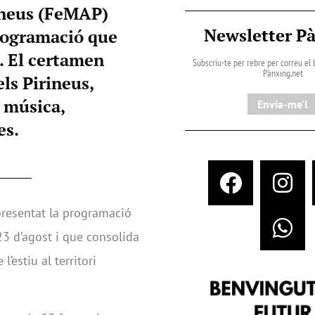
rineus (FeMAP)
Newsletter P
programació que
t. El certamen
Subscriu-te per rebre per correu el b
Pànxing.net​
ls Pirineus,
 música,
Envia-me'l
es.
presentat la programació
 23 d’agost i que consolida
’estiu al territori