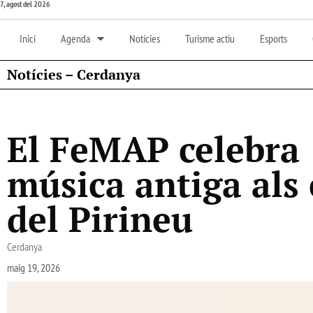
7, agost del 2026
Inici
Agenda
Notícies
Turisme actiu
Esports
Notícies – Cerdanya
El FeMAP celebra 
música antiga als
del Pirineu
Cerdanya
maig 19, 2026