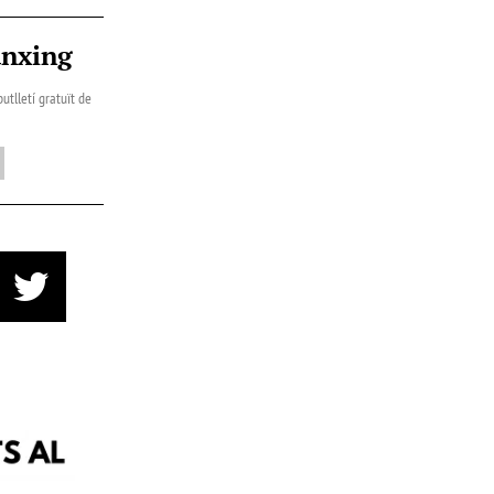
ànxing
utlletí gratuït de