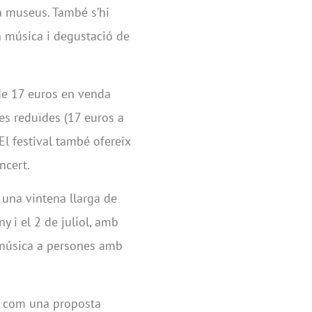
 a museus. També s’hi
 música i degustació de
de 17 euros en venda
fes reduïdes (17 euros a
 El festival també ofereix
ncert.
una vintena llarga de
ny i el 2 de juliol, amb
 música a persones amb
da com una proposta