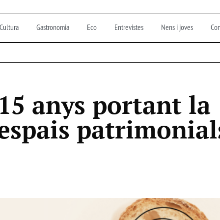
Cultura
Gastronomia
Eco
Entrevistes
Nens i joves
Con
15 anys portant la
 espais patrimonial