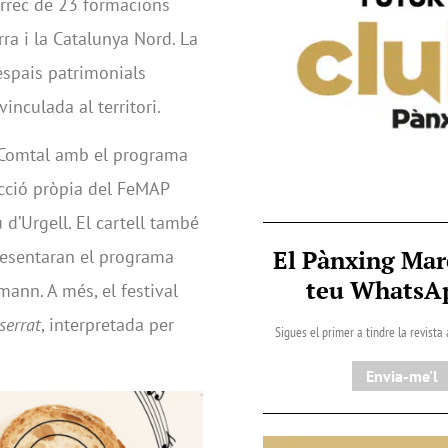
càrrec de 23 formacions
ra i la Catalunya Nord. La
espais patrimonials
inculada al territori.
a Comtal amb el programa
cció pròpia del FeMAP
 d’Urgell. El cartell també
El Pànxing Mar
resentaran el programa
teu Whats
mann. A més, el festival
serrat
, interpretada per
Sigues el primer a tindre la revista
Envia-me'l