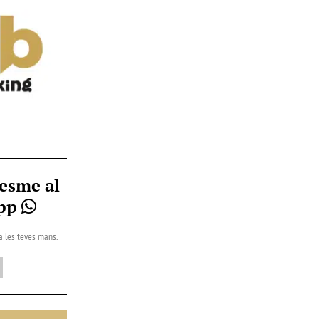
esme al
App
 a les teves mans.