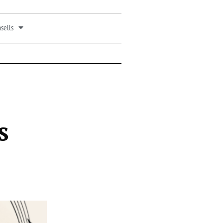
sells
s