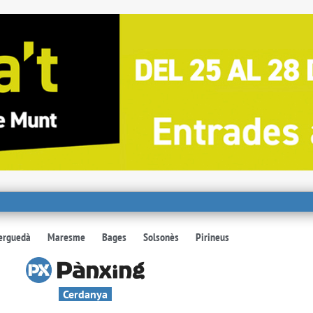
erguedà
Maresme
Bages
Solsonès
Pirineus
Cerdanya