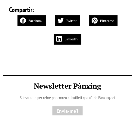
Compartir:
Facebook
Twitter
Pinterest
LinkedIn
Newsletter Pànxing
Subscriu-te per rebre per correu el butlletí gratuït de Pànxing.net​
Envia-me'l