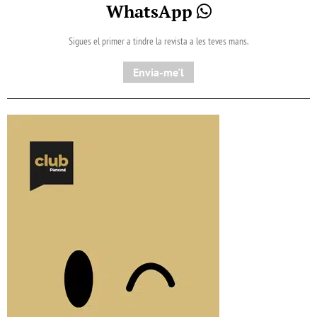
WhatsApp
Sigues el primer a tindre la revista a les teves mans.
Envia-me'l