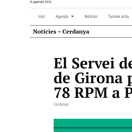
8, agost del 2026
Inici
Agenda
Notícies
Turisme actiu
Notícies – Cerdanya
El Servei d
de Girona 
78 RPM a P
Cerdanya