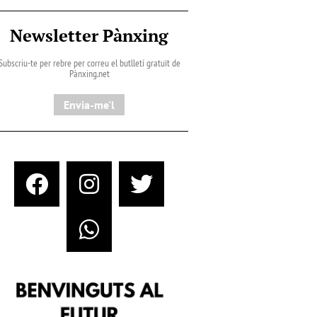
Newsletter Pànxing
Subscriu-te per rebre per correu el butlletí gratuït de
Pànxing.net​
Envia-me'l