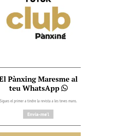
El Pànxing Maresme al
teu WhatsApp
Sigues el primer a tindre la revista a les teves mans.
Envia-me'l