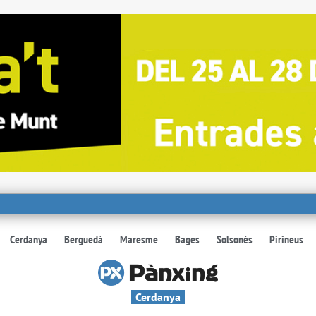
Cerdanya
Berguedà
Maresme
Bages
Solsonès
Pirineus
Cerdanya