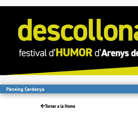
Pànxing Cerdanya
Tornar a la Home