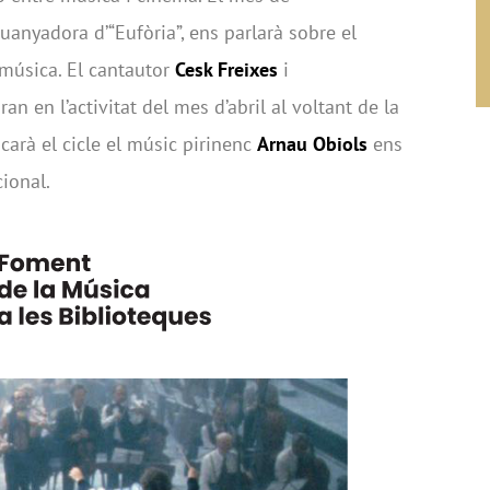
guanyadora d’“Eufòria”, ens parlarà sobre el
música. El cantautor
Cesk Freixes
i
an en l’activitat del mes d’abril al voltant de la
ncarà el cicle el músic pirinenc
Arnau Obiols
ens
cional.