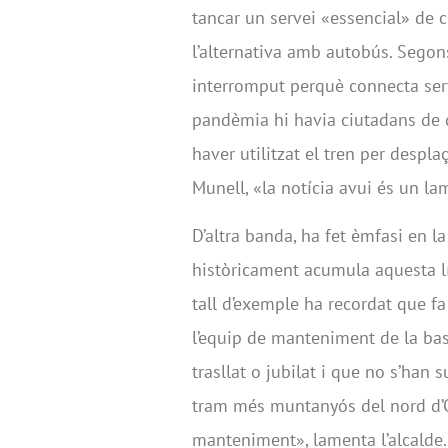
tancar un servei «essencial» de c
l’alternativa amb autobús. Segons 
interromput perquè connecta serv
pandèmia hi havia ciutadans de d
haver utilitzat el tren per despla
Munell, «la notícia avui és un la
D’altra banda, ha fet èmfasi en l
històricament acumula aquesta lín
tall d’exemple ha recordat que fa
l’equip de manteniment de la bas
trasllat o jubilat i que no s’han 
tram més muntanyós del nord d’O
manteniment», lamenta l’alcalde.