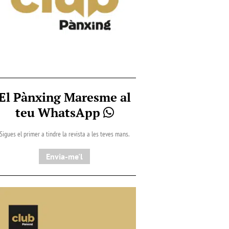
El Pànxing Maresme al
teu WhatsApp
Sigues el primer a tindre la revista a les teves mans.
Envia-me'l