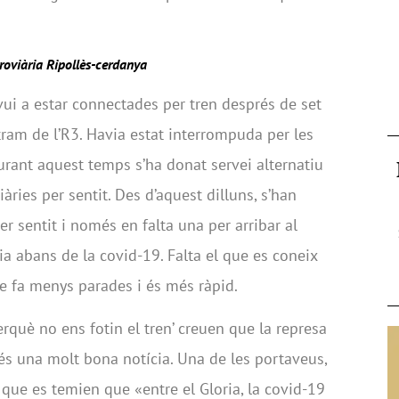
roviària Ripollès-cerdanya
vui a estar connectades per tren després de set
tram de l’R3. Havia estat interrompuda per les
 Durant aquest temps s’ha donat servei alternatiu
àries per sentit. Des d’aquest dilluns, s’han
r sentit i només en falta una per arribar al
ia abans de la covid-19. Falta el que es coneix
e fa menys parades i és més ràpid.
erquè no ens fotin el tren’ creuen que la represa
 és una molt bona notícia. Una de les portaveus,
 que es temien que «entre el Gloria, la covid-19