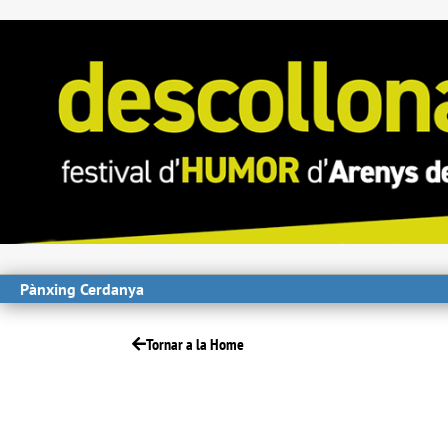
Pànxing Cerdanya
Tornar a la Home