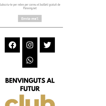
Subscriu-te per rebre per correu el butlletí gratuït de
Pànxing.net​
Envia-me'l