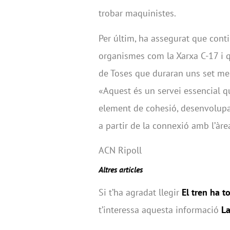
trobar maquinistes.
Per últim, ha assegurat que cont
organismes com la Xarxa C-17 i q
de Toses que duraran uns set me
«Aquest és un servei essencial qu
element de cohesió, desenvolupam
a partir de la connexió amb l’àr
ACN Ripoll
Altres articles
Si t’ha agradat llegir
El tren ha t
t’interessa aquesta informació
La