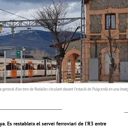
a general d’un tren de Rodalies circulant davant l’estació de Puigcerdà en una imat
a. Es restableix el servei ferroviari de l’R3 entre