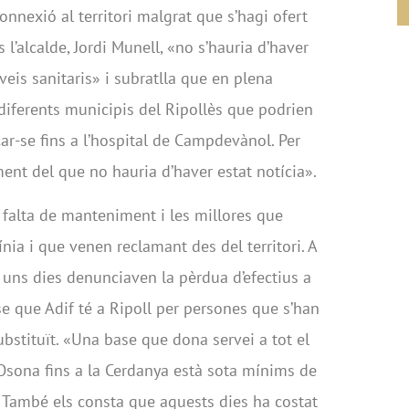
onnexió al territori malgrat que s’hagi ofert
l’alcalde, Jordi Munell, «no s’hauria d’haver
eis sanitaris» i subratlla que en plena
iferents municipis del Ripollès que podrien
çar-se fins a l’hospital de Campdevànol. Per
ment del que no hauria d’haver estat notícia».
a falta de manteniment i les millores que
ia i que venen reclamant des del territori. A
 uns dies denunciaven la pèrdua d’efectius a
e que Adif té a Ripoll per persones que s’han
substituït. «Una base que dona servei a tot el
sona fins a la Cerdanya està sota mínims de
 També els consta que aquests dies ha costat