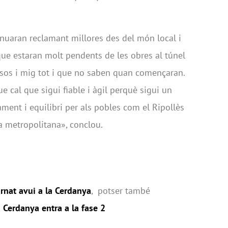
inuaran reclamant millores des del món local i
ue estaran molt pendents de les obres al túnel
sos i mig tot i que no saben quan començaran.
e cal que sigui fiable i àgil perquè sigui un
ent i equilibri per als pobles com el Ripollès
ea metropolitana», conclou.
ornat avui a la Cerdanya
, potser també
 Cerdanya entra a la fase 2