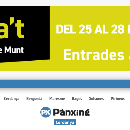
Cerdanya
Berguedà
Maresme
Bages
Solsonès
Pirineus
Cerdanya