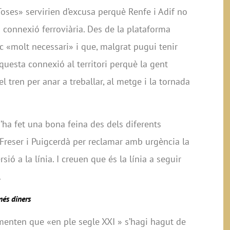
Toses» servirien d’excusa perquè Renfe i Adif no
 connexió ferroviària. Des de la plataforma
c «molt necessari» i que, malgrat pugui tenir
questa connexió al territori perquè la gent
tren per anar a treballar, al metge i la tornada
ha fet una bona feina des dels diferents
Freser i Puigcerdà per reclamar amb urgència la
rsió a la línia. I creuen que és la línia a seguir
.
més diners
menten que «en ple segle XXI » s’hagi hagut de