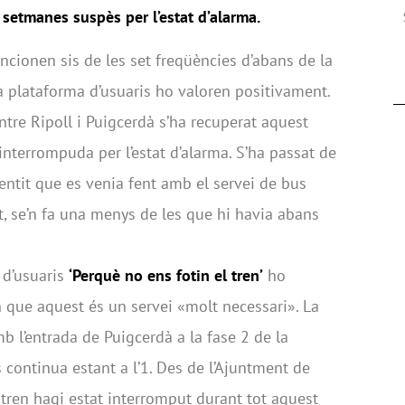
 setmanes suspès per l’estat d’alarma.
uncionen sis de les set freqüències d’abans de la
la plataforma d’usuaris ho valoren positivament.
entre Ripoll i Puigcerdà s’ha recuperat aquest
nterrompuda per l’estat d’alarma. S’ha passat de
sentit que es venia fent amb el servei de bus
et, se’n fa una menys de les que hi havia abans
 d’usuaris
‘Perquè no ens fotin el tren’
ho
n que aquest és un servei «molt necessari». La
mb l’entrada de Puigcerdà a la fase 2 de la
s continua estant a l’1. Des de l’Ajuntment de
 tren hagi estat interromput durant tot aquest