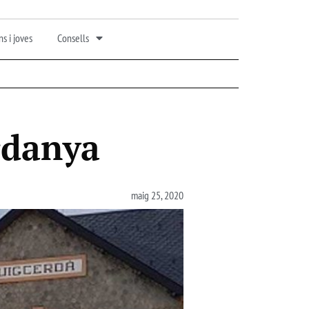
s i joves
Consells
erdanya
maig 25, 2020