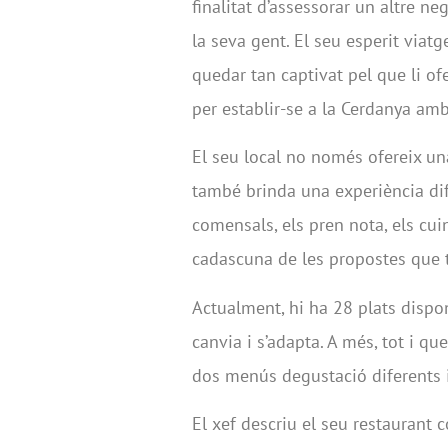
finalitat d’assessorar un altre n
la seva gent. El seu esperit viatg
quedar tan captivat pel que li ofe
per establir-se a la Cerdanya amb
El seu local no només ofereix una
també brinda una experiència dife
comensals, els pren nota, els cui
cadascuna de les propostes que t
Actualment, hi ha 28 plats dispon
canvia i s’adapta. A més, tot i q
dos menús degustació diferents i
El xef descriu el seu restaurant 