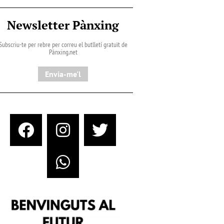
Newsletter Pànxing
Subscriu-te per rebre per correu el butlletí gratuït de
Pànxing.net​
Envia-me'l