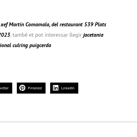
 xef Martín Comamala, del restaurant 539 Plats
 2023
, també et pot interessar llegir
jacetania
ional
culring puigcerda
witter
Pinterest
LinkedIn