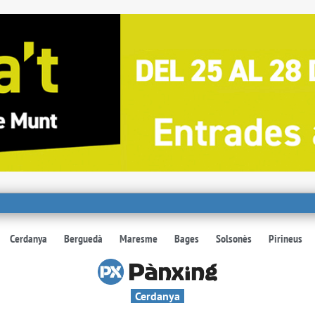
Cerdanya
Berguedà
Maresme
Bages
Solsonès
Pirineus
Cerdanya