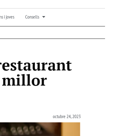
s i joves
Consells
restaurant
 millor
octubre 24, 2023