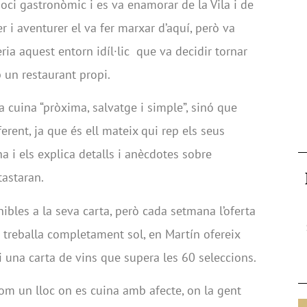
egoci gastronòmic i es va enamorar de la Vila i de
er i aventurer el va fer marxar d’aquí, però va
ria aquest entorn idíl·lic que va decidir tornar
 un restaurant propi.
 cuina “pròxima, salvatge i simple”, sinó que
rent, ja que és ell mateix qui rep els seus
na i els explica detalls i anècdotes sobre
astaran.
ibles a la seva carta, però cada setmana l’oferta
ue treballa completament sol, en Martín ofereix
 una carta de vins que supera les 60 seleccions.
com un lloc on es cuina amb afecte, on la gent