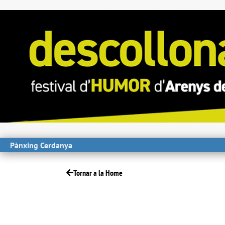
Pànxing Cerdanya
Tornar a la Home