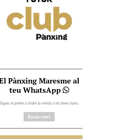
El Pànxing Maresme al
teu WhatsApp
Sigues el primer a tindre la revista a les teves mans.
Envia-me'l