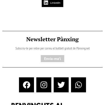
LinkedIn
Newsletter Pànxing
Subscriu-te per rebre per correu el butlletí gratuït de Pànxing.net​
Envia-me'l