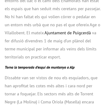
entorns del llac o el camí dels Enamorats han estat
els espais que han seduït més ceretans per passejar.
No hi han faltat els qui volien córrer o pedalar en
un entorn més urbà que no pas el que ofereix Age o
Vilallobent. El mateix
Ajuntament de Puigcerdà
va
fer difusió divendres 1 de maig d’un plànol del
terme municipal per informar als veïns dels límits
territorials on practicar esport.
Torna la temporada d’esquí de muntanya a Alp
Dissabte van ser vistos de nou els esquiadors, que
han aprofitat les cotes més altes i cara nord per
tornar a
foquejar
. Els sectors més alts de Torrent
Negre (La Molina) i Coma Oriola (
Masella
) encara