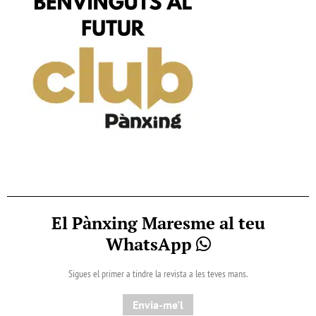
El Pànxing Maresme al teu
WhatsApp
Sigues el primer a tindre la revista a les teves mans.
Envia-me'l