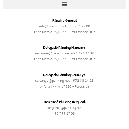
Pànxing General
info@panxing.net – 93 753 27 08
Enric Morera 25, 08339 – Vilassar de Dalt
Delegació Pànxing Maresme
maresme@panxing.net – 93 753 27 08
Enric Morera 25, 08339 – Vilassar de Dalt
Delegació Pànxing Cerdanya
cerdanya@panxing.net – 972 88 24 28
Alfons I, 44 A, 17520 – Puigcerdà
Delegació Pànxing Berguedà
bergueda@panxing.net
93 753 27 08