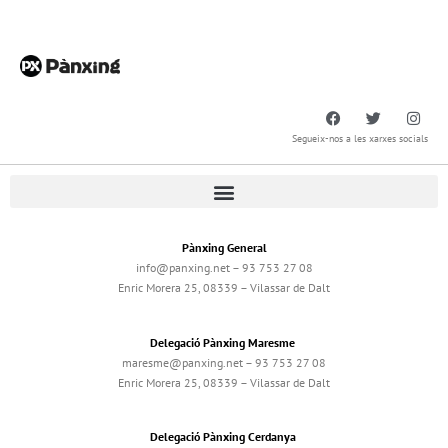
Segueix-nos a les xarxes socials
Pànxing General
info@panxing.net – 93 753 27 08
Enric Morera 25, 08339 – Vilassar de Dalt
Delegació Pànxing Maresme
maresme@panxing.net – 93 753 27 08
Enric Morera 25, 08339 – Vilassar de Dalt
Delegació Pànxing Cerdanya