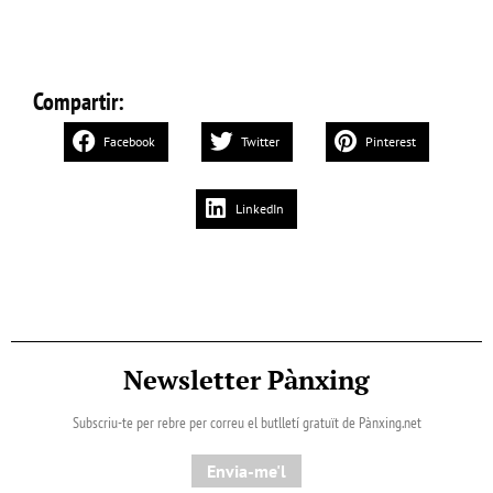
Compartir:
Facebook
Twitter
Pinterest
LinkedIn
Newsletter Pànxing
Subscriu-te per rebre per correu el butlletí gratuït de Pànxing.net​
Envia-me'l