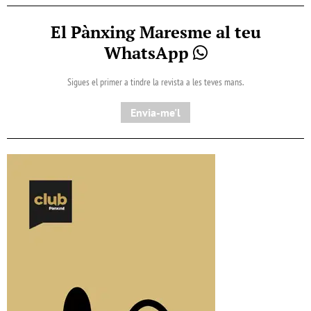
El Pànxing Maresme al teu
WhatsApp
Sigues el primer a tindre la revista a les teves mans.
Envia-me'l