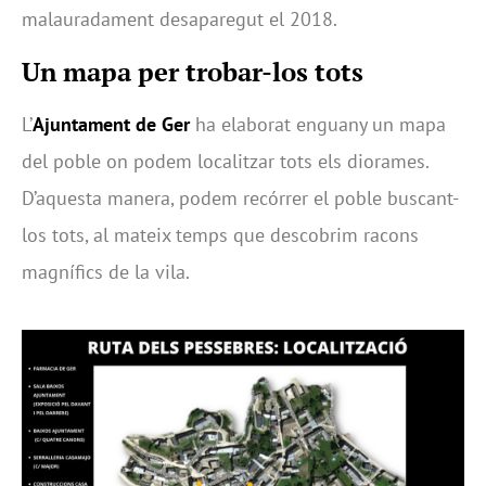
malauradament desaparegut el 2018.
Un mapa per trobar-los tots
L’
Ajuntament de Ger
ha elaborat enguany un mapa
del poble on podem localitzar tots els diorames.
D’aquesta manera, podem recórrer el poble buscant-
los tots, al mateix temps que descobrim racons
magnífics de la vila.