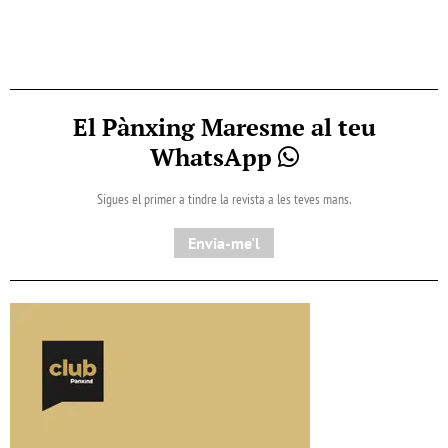
El Pànxing Maresme al teu
WhatsApp
Sigues el primer a tindre la revista a les teves mans.
Envia-me'l