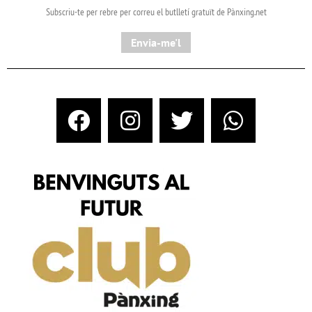
Subscriu-te per rebre per correu el butlletí gratuït de Pànxing.net​
Envia-me'l