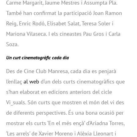
Carme Margarit, Jaume Mestres i Assumpta Pla.
També han confirmat la participació Joan Ramon
Reig, Enric Rodó, Elisabet Salat, Teresa Soler i
Mariona Vilaseca. I els cineastes Pau Gros i Carla
Soza.
Un curt cinematogràfic cada dia
Des de Cine Club Manresa, cada dia es penjarà
l’enllaç
al web
d’un dels curts cinematogràfics que
s’han elaborat en edicions anteriors del cicle
Vi_suals. Són curts que mostren el món del vi des
de diferents perspectives. És una bona ocasió per
mostrar els curts ‘En el més ençà’ d’Ariadna Torres,
‘Les arrels’ de Xavier Moreno i Alèxia Lleonart i