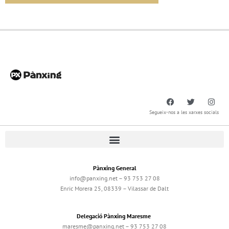
Segueix-nos a les xarxes socials
Pànxing General
info@panxing.net – 93 753 27 08
Enric Morera 25, 08339 – Vilassar de Dalt
Delegació Pànxing Maresme
maresme@panxing.net – 93 753 27 08