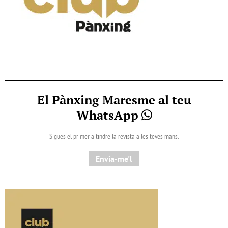
El Pànxing Maresme al teu
WhatsApp
Sigues el primer a tindre la revista a les teves mans.
Envia-me'l