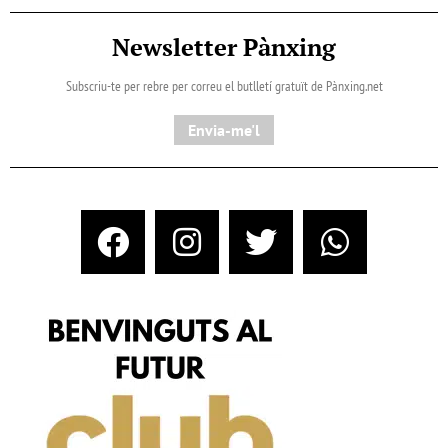
Newsletter Pànxing
Subscriu-te per rebre per correu el butlletí gratuït de Pànxing.net​
Envia-me'l