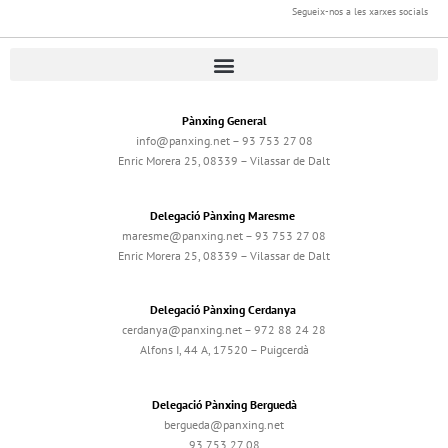
Segueix-nos a les xarxes socials
Pànxing General
info@panxing.net – 93 753 27 08
Enric Morera 25, 08339 – Vilassar de Dalt
Delegació Pànxing Maresme
maresme@panxing.net – 93 753 27 08
Enric Morera 25, 08339 – Vilassar de Dalt
Delegació Pànxing Cerdanya
cerdanya@panxing.net – 972 88 24 28
Alfons I, 44 A, 17520 – Puigcerdà
Delegació Pànxing Berguedà
bergueda@panxing.net
93 753 27 08