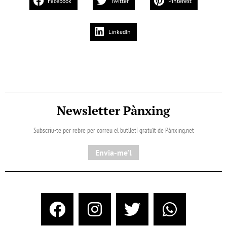
Facebook
Twitter
Pinterest
LinkedIn
Newsletter Pànxing
Subscriu-te per rebre per correu el butlletí gratuït de Pànxing.net​
Envia-me'l