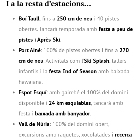
I a la resta d’estacions…
Boí Taüll
: fins a
250 cm de neu
i 40 pistes
obertes. Tancarà temporada amb
festa a peu de
pistes i Après-Ski
.
Port Ainé
: 100% de pistes obertes i fins a
270
cm de neu
. Activitats com l’
Ski Splash
, tallers
infantils i la
festa End of Season
amb baixada
hawaiana.
Espot Esquí
: amb gairebé el 100% del domini
disponible i
24 km esquiables
, tancarà amb
festa i
baixada amb banyador
.
Vall de Núria
: 100% del domini obert,
excursions amb raquetes, xocolatades i
recerca