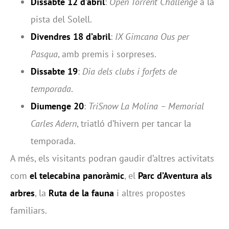
Dissabte 12 d’abril
:
Open Torrent Challenge
a la
pista del Solell.
Divendres 18 d’abril
:
IX Gimcana Ous per
Pasqua
, amb premis i sorpreses.
Dissabte 19
:
Dia dels clubs i forfets de
temporada
.
Diumenge 20
:
TriSnow La Molina – Memorial
Carles Adern
, triatló d’hivern per tancar la
temporada.
A més, els visitants podran gaudir d’altres activitats
com
el telecabina panoràmic
, el
Parc d’Aventura als
arbres
, la
Ruta de la fauna
i altres propostes
familiars.