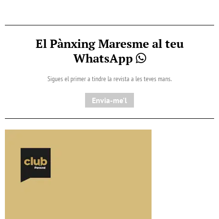
El Pànxing Maresme al teu
WhatsApp
Sigues el primer a tindre la revista a les teves mans.
Envia-me'l