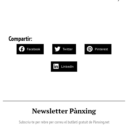
Compartir:
Facebook
Twitter
Pinterest
LinkedIn
Newsletter Pànxing
Subscriu-te per rebre per correu el butlletí gratuït de Pànxing.net​