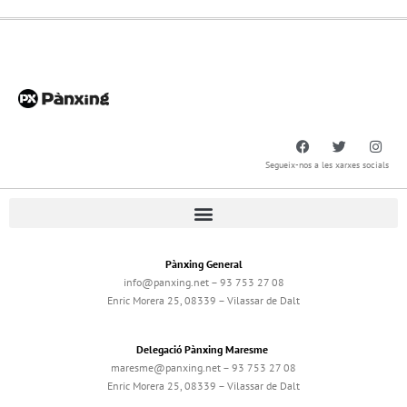
Segueix-nos a les xarxes socials
Pànxing General
info@panxing.net – 93 753 27 08
Enric Morera 25, 08339 – Vilassar de Dalt
Delegació Pànxing Maresme
maresme@panxing.net – 93 753 27 08
Enric Morera 25, 08339 – Vilassar de Dalt