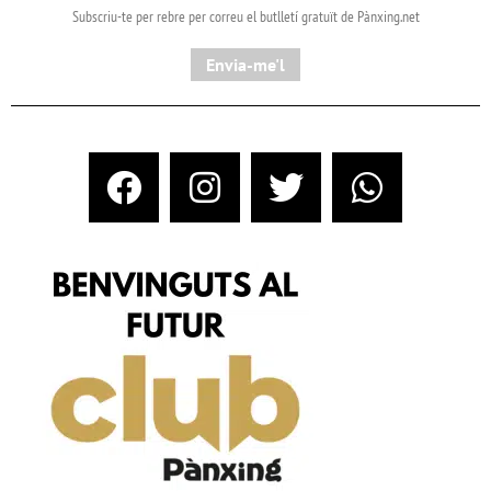
Subscriu-te per rebre per correu el butlletí gratuït de Pànxing.net​
Envia-me'l