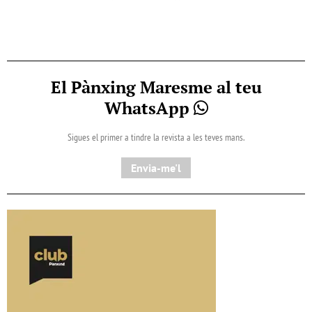
El Pànxing Maresme al teu
WhatsApp
Sigues el primer a tindre la revista a les teves mans.
Envia-me'l