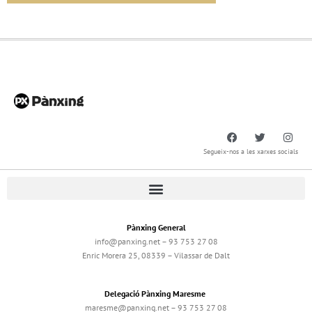
Segueix-nos a les xarxes socials
Pànxing General
info@panxing.net – 93 753 27 08
Enric Morera 25, 08339 – Vilassar de Dalt
Delegació Pànxing Maresme
maresme@panxing.net – 93 753 27 08