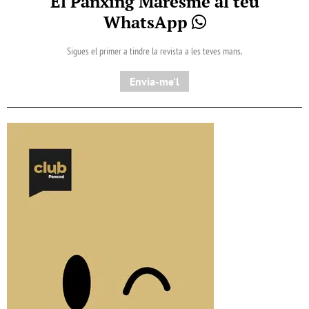
El Pànxing Maresme al teu
WhatsApp
Sigues el primer a tindre la revista a les teves mans.
Envia-me'l