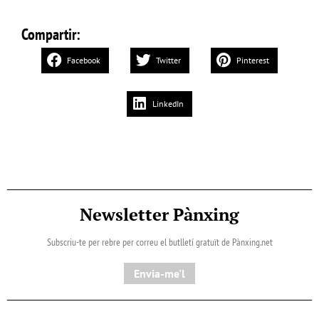
Compartir:
Facebook
Twitter
Pinterest
LinkedIn
Newsletter Pànxing
Subscriu-te per rebre per correu el butlletí gratuït de Pànxing.net​
Envia-me'l