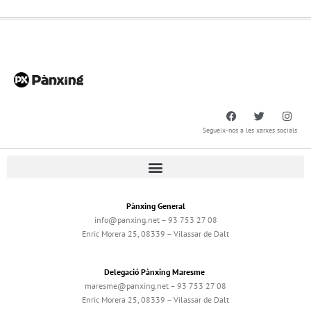
Segueix-nos a les xarxes socials
Pànxing General
info@panxing.net – 93 753 27 08
Enric Morera 25, 08339 – Vilassar de Dalt
Delegació Pànxing Maresme
maresme@panxing.net – 93 753 27 08
Enric Morera 25, 08339 – Vilassar de Dalt