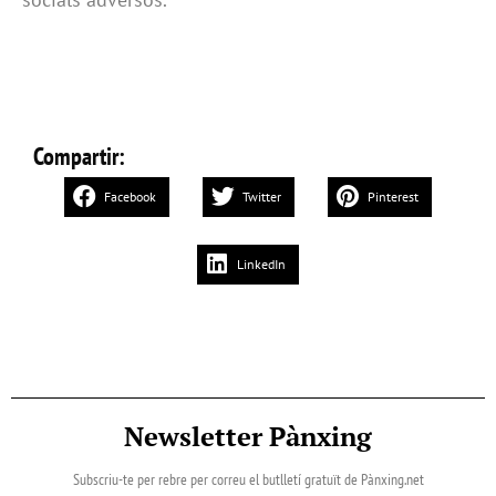
Compartir:
Facebook
Twitter
Pinterest
LinkedIn
Newsletter Pànxing
Subscriu-te per rebre per correu el butlletí gratuït de Pànxing.net​