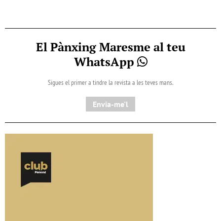
El Pànxing Maresme al teu
WhatsApp
Sigues el primer a tindre la revista a les teves mans.
Envia-me'l