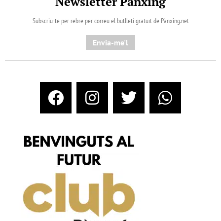
Newsletter Pànxing
Subscriu-te per rebre per correu el butlletí gratuït de Pànxing.net​
Envia-me'l