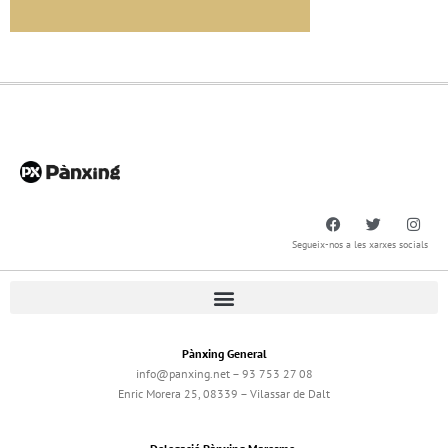
Segueix-nos a les xarxes socials
Pànxing General
info@panxing.net – 93 753 27 08
Enric Morera 25, 08339 – Vilassar de Dalt