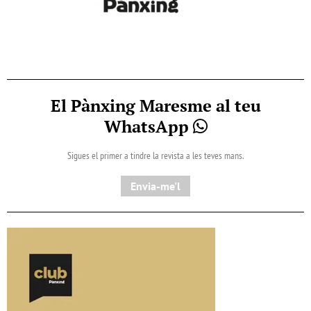
El Pànxing Maresme al teu
WhatsApp
Sigues el primer a tindre la revista a les teves mans.
Envia-me'l