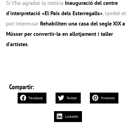
Si t’ha agradat la notícia
Inauguració del centre
d’interpretació «El País dels Esterregalls»
, també et
pot interessar
Rehabiliten una casa del segle XIX a
Músser per convertir-la en allotjament i taller
d’artistes
.
Compartir:
Facebook
Twitter
Pinterest
LinkedIn