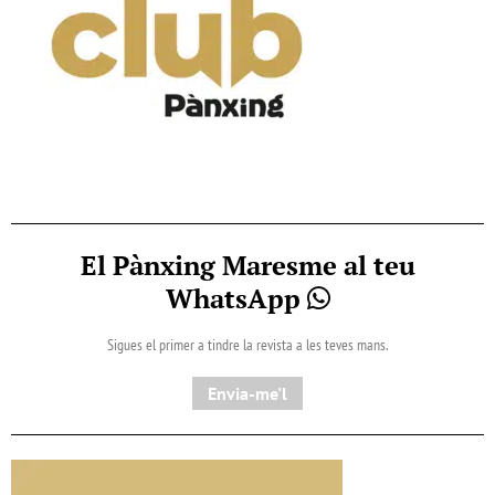
El Pànxing Maresme al teu
WhatsApp
Sigues el primer a tindre la revista a les teves mans.
Envia-me'l