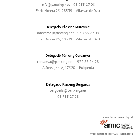
info@panxing.net – 93 753 27 08
Enric Morera 25, 08339 – Vilassar de Dalt
Delegació Pànxing Maresme
maresme@panxing.net – 93 753 27 08
Enric Morera 25, 08339 – Vilassar de Dalt
Delegació Pànxing Cerdanya
cerdanya@panxing.net – 972 88 24 28
Alfons I, 44 A, 17520 – Puigcerdà
Delegació Pànxing Berguedà
bergueda@panxing.net
93 753 27 08
Associat a l'àrea digital
Web auditada per OJD Interactive