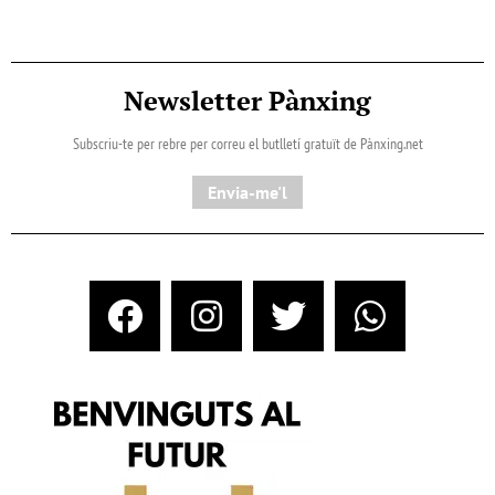
Newsletter Pànxing
Subscriu-te per rebre per correu el butlletí gratuït de Pànxing.net​
Envia-me'l