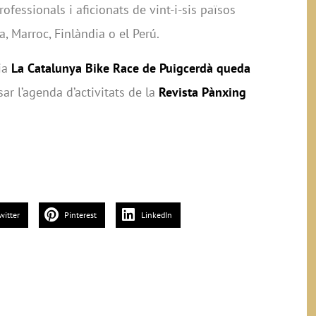
rofessionals i aficionats de vint-i-sis països
a, Marroc, Finlàndia o el Perú.
cia
La Catalunya Bike Race de Puigcerdà queda
sar l’agenda d’activitats de la
Revista Pànxing
witter
Pinterest
LinkedIn