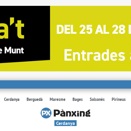
Cerdanya
Berguedà
Maresme
Bages
Solsonès
Pirineus
Cerdanya