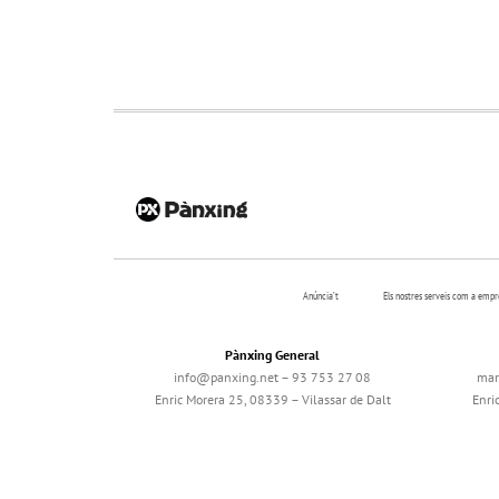
Anúncia’t
Els nostres serveis com a emp
Pànxing General
info@panxing.net – 93 753 27 08
mar
Enric Morera 25, 08339 – Vilassar de Dalt
Enri