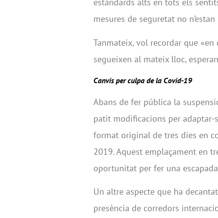
estàndards alts en tots els senti
mesures de seguretat no n’estan 
Tanmateix, vol recordar que «en 
segueixen al mateix lloc, espera
Canvis per culpa de la Covid-19
Abans de fer pública la suspensió 
patit modificacions per adaptar-se
format original de tres dies en c
2019. Aquest emplaçament en tr
oportunitat per fer una escapada 
Un altre aspecte que ha decantat l
presència de corredors internaci