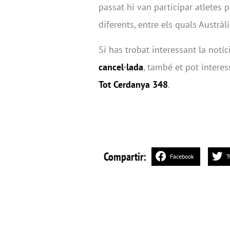
passat hi van participar atletes p
diferents, entre els quals Austràli
Si has trobat interessant la notí
cancel·lada
, també et pot interes
Tot Cerdanya 348
.
Compartir:
Facebook
T