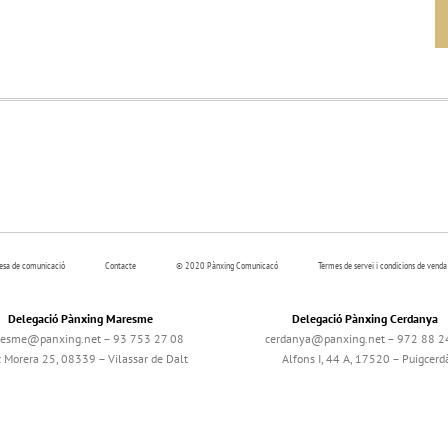
resa de comunicació
Contacte
© 2020 Pànxing Comunicacó
Termes de servei i condicions de venda
Delegació Pànxing Maresme
Delegació Pànxing Cerdanya
esme@panxing.net – 93 753 27 08
cerdanya@panxing.net – 972 88 2
c Morera 25, 08339 – Vilassar de Dalt
Alfons I, 44 A, 17520 – Puigcerd