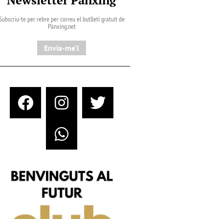
Subscriu-te per rebre per correu el butlletí gratuït de
Pànxing.net​
Envia-me'l