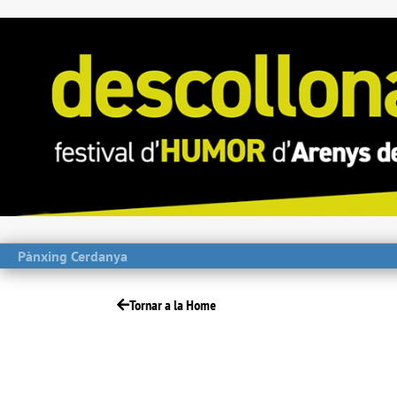
Pànxing Cerdanya
Tornar a la Home