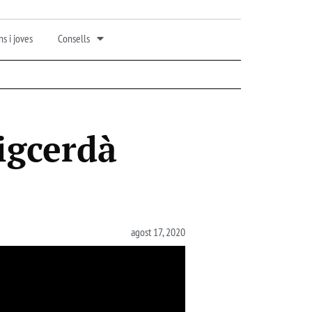
s i joves
Consells
igcerdà
agost 17, 2020