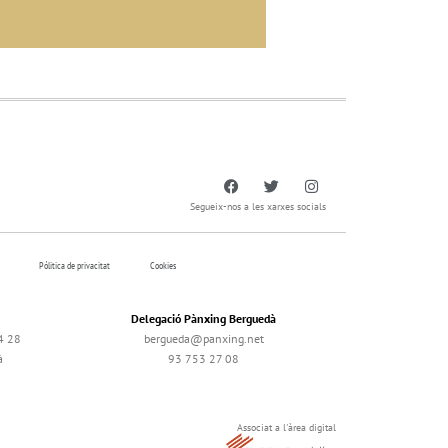
Segueix-nos a les xarxes socials
Pólitica de privacitat
Cookies
Delegació Pànxing Berguedà
4 28
bergueda@panxing.net
à
93 753 27 08
Associat a l'àrea digital