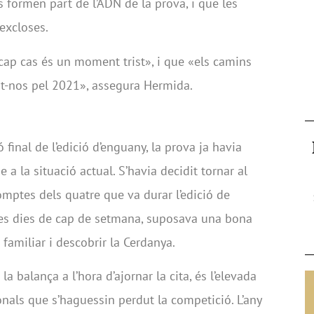
ts formen part de l’ADN de la prova, i que les
excloses.
cap cas és un moment trist», i que «els camins
nt-nos pel 2021», assegura Hermida.
final de l’edició d’enguany, la prova ja havia
 a la situació actual. S’havia decidit tornar al
omptes dels quatre que va durar l’edició de
es dies de cap de setmana, suposava una bona
familiar i descobrir la Cerdanya.
a balança a l’hora d’ajornar la cita, és l’elevada
onals que s’haguessin perdut la competició. L’any