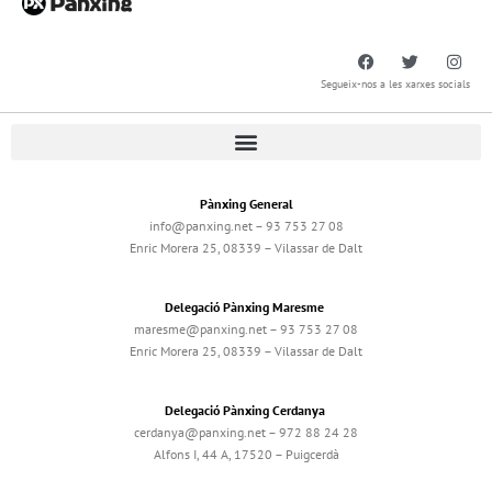
Segueix-nos a les xarxes socials
Pànxing General
info@panxing.net – 93 753 27 08
Enric Morera 25, 08339 – Vilassar de Dalt
Delegació Pànxing Maresme
maresme@panxing.net – 93 753 27 08
Enric Morera 25, 08339 – Vilassar de Dalt
Delegació Pànxing Cerdanya
cerdanya@panxing.net – 972 88 24 28
Alfons I, 44 A, 17520 – Puigcerdà