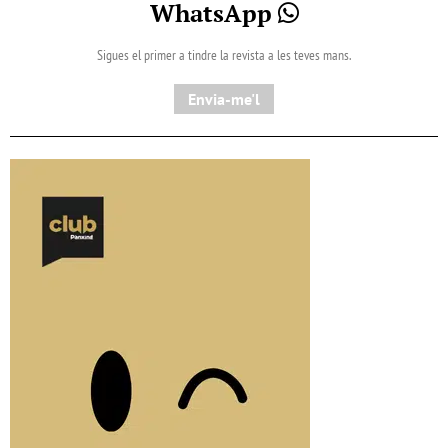
WhatsApp
Sigues el primer a tindre la revista a les teves mans.
Envia-me'l