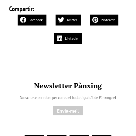
Compartir:
Facebook
Twitter
Pinterest
LinkedIn
Newsletter Pànxing
Subscriu-te per rebre per correu el butlletí gratuït de Pànxing.net​
Envia-me'l