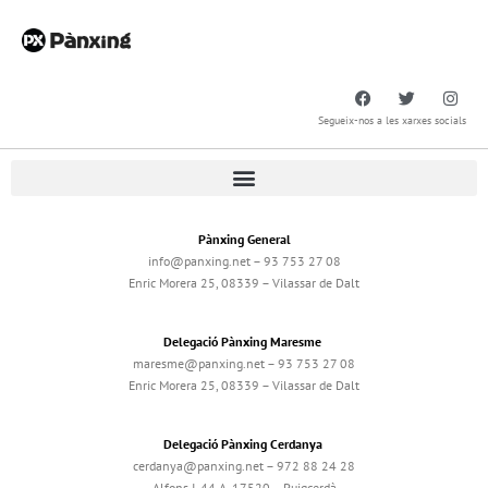
Segueix-nos a les xarxes socials
Pànxing General
info@panxing.net – 93 753 27 08
Enric Morera 25, 08339 – Vilassar de Dalt
Delegació Pànxing Maresme
maresme@panxing.net – 93 753 27 08
Enric Morera 25, 08339 – Vilassar de Dalt
Delegació Pànxing Cerdanya
cerdanya@panxing.net – 972 88 24 28
Alfons I, 44 A, 17520 – Puigcerdà