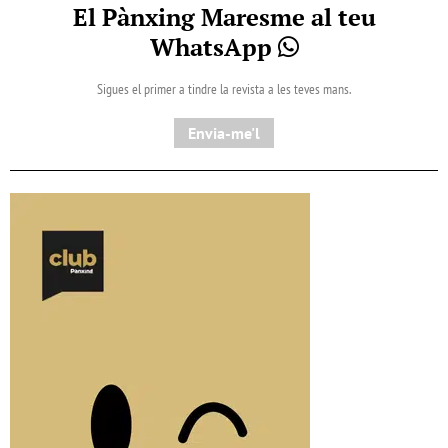
El Pànxing Maresme al teu
WhatsApp
Sigues el primer a tindre la revista a les teves mans.
Envia-me'l