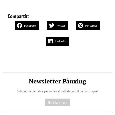
Compartir:
Facebook
Twitter
Pinterest
LinkedIn
Newsletter Pànxing
Subscriu-te per rebre per correu el butlletí gratuït de Pànxing.net​
Envia-me'l