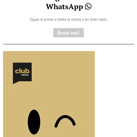
WhatsApp
Sigues el primer a tindre la revista a les teves mans.
Envia-me'l