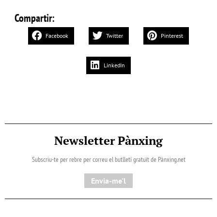
Compartir:
Facebook
Twitter
Pinterest
LinkedIn
Newsletter Pànxing
Subscriu-te per rebre per correu el butlletí gratuït de Pànxing.net​
Envia-me'l