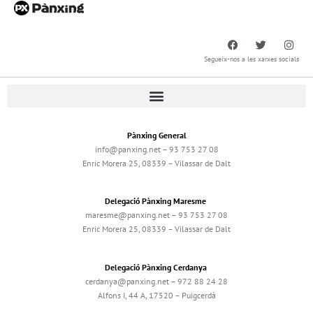
Segueix-nos a les xarxes socials
Pànxing General
info@panxing.net – 93 753 27 08
Enric Morera 25, 08339 – Vilassar de Dalt
Delegació Pànxing Maresme
maresme@panxing.net – 93 753 27 08
Enric Morera 25, 08339 – Vilassar de Dalt
Delegació Pànxing Cerdanya
cerdanya@panxing.net – 972 88 24 28
Alfons I, 44 A, 17520 – Puigcerdà