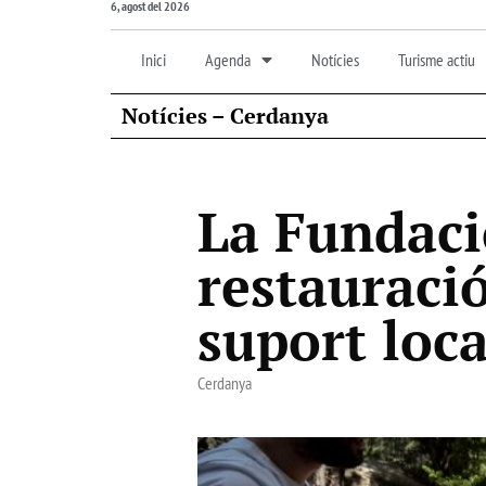
6, agost del 2026
Inici
Agenda
Notícies
Turisme actiu
Notícies – Cerdanya
La Fundació
restauraci
suport loca
Cerdanya