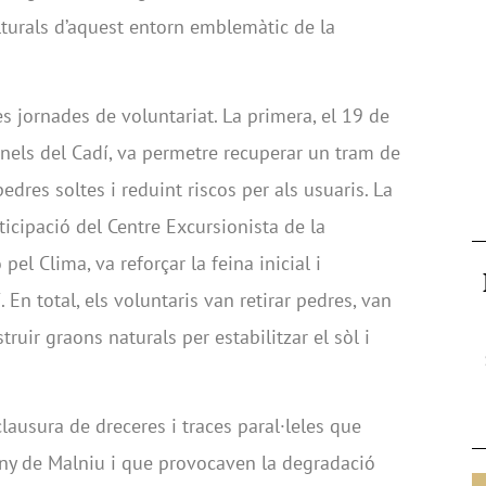
ulturals d’aquest entorn emblemàtic de la
es jornades de voluntariat. La primera, el 19 de
únels del Cadí, va permetre recuperar un tram de
edres soltes i reduint riscos per als usuaris. La
ticipació del Centre Excursionista de la
el Clima, va reforçar la feina inicial i
. En total, els voluntaris van retirar pedres, van
truir graons naturals per estabilitzar el sòl i
clausura de dreceres i traces paral·leles que
tany de Malniu i que provocaven la degradació