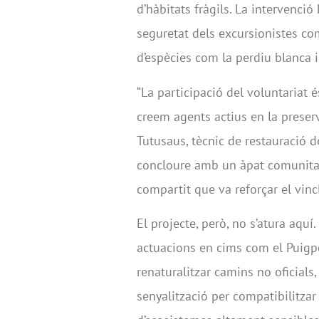
d’hàbitats fràgils. La intervenció
seguretat dels excursionistes co
d’espècies com la perdiu blanca i 
“La participació del voluntariat
creem agents actius en la preserv
Tutusaus, tècnic de restauració 
concloure amb un àpat comunitar
compartit que va reforçar el vincl
El projecte, però, no s’atura aqu
actuacions en cims com el Puigped
renaturalitzar camins no oficials, 
senyalització per compatibilitza