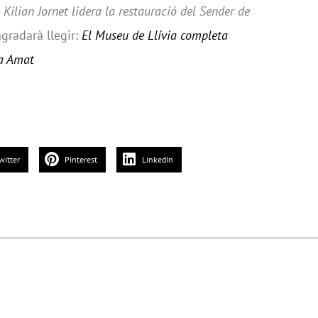
Kilian Jornet lidera la restauració del Sender de
agradarà llegir:
El Museu de Llívia completa
ia Amat
witter
Pinterest
LinkedIn