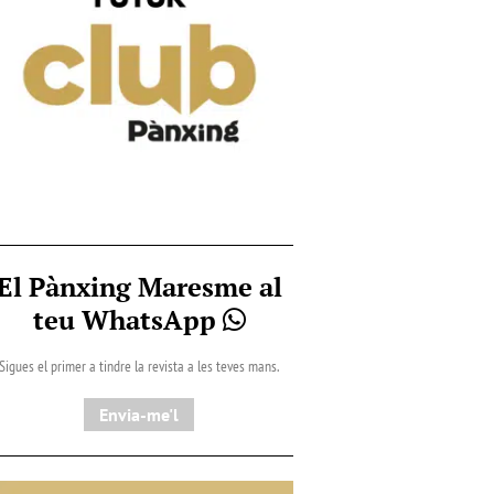
El Pànxing Maresme al
teu WhatsApp
Sigues el primer a tindre la revista a les teves mans.
Envia-me'l