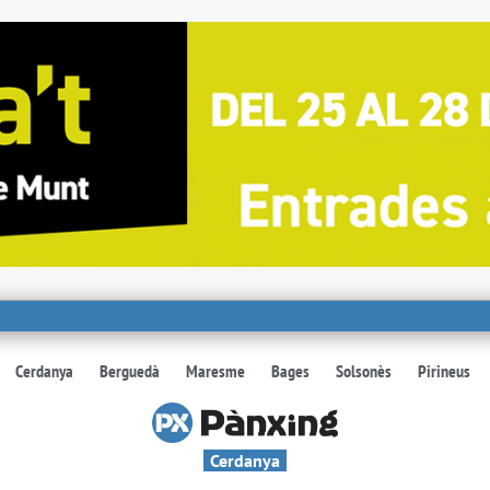
Cerdanya
Berguedà
Maresme
Bages
Solsonès
Pirineus
Cerdanya