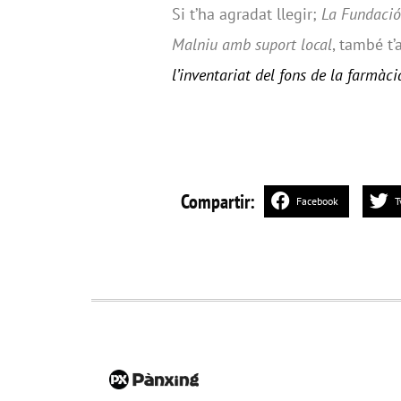
Si t’ha agradat llegir;
La Fundació 
Malniu amb suport local
, també t’
l’inventariat del fons de la farmàc
Compartir:
Facebook
T