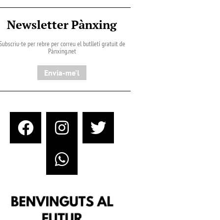
Newsletter Pànxing
Subscriu-te per rebre per correu el butlletí gratuït de
Pànxing.net​
Envia-me'l