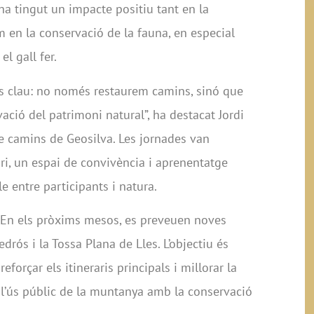
 ha tingut un impacte positiu tant en la
m en la conservació de la fauna, en especial
el gall fer.
 és clau: no només restaurem camins, sinó que
ació del patrimoni natural”, ha destacat Jordi
de camins de Geosilva. Les jornades van
i, un espai de convivència i aprenentatge
e entre participants i natura.
í. En els pròxims mesos, es preveuen noves
rós i la Tossa Plana de Lles. L’objectiu és
reforçar els itineraris principals i millorar la
r l’ús públic de la muntanya amb la conservació