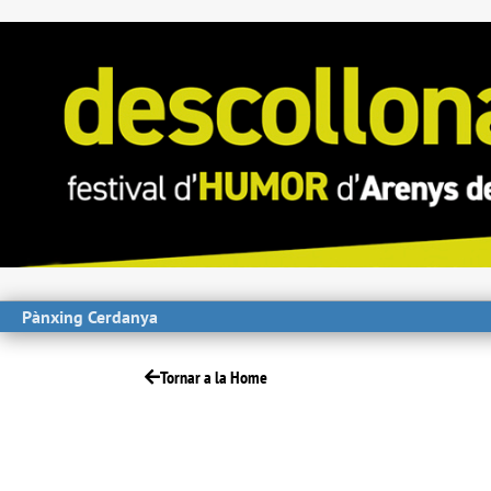
Pànxing Cerdanya
Tornar a la Home